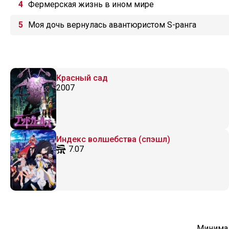
Фермерская жизнь в ином мире
Моя дочь вернулась авантюристом S-ранга
Красный сад
2007
Индекс волшебства (спэшл)
7.07
Минимал