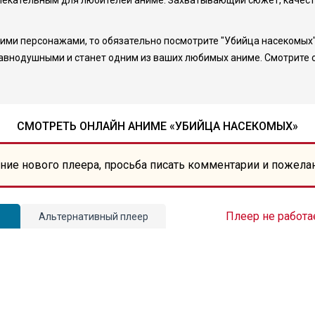
ивлекательным для любителей аниме. Захватывающий сюжет, качест
ими персонажами, то обязательно посмотрите "Убийца насекомых".
равнодушными и станет одним из ваших любимых аниме. Смотрите он
СМОТРЕТЬ ОНЛАЙН АНИМЕ «УБИЙЦА НАСЕКОМЫХ»
ние нового плеера, просьба писать комментарии и пожела
Плеер не работа
Альтернативный плеер