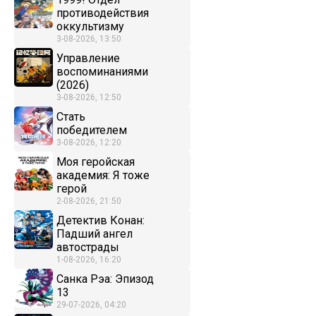
противодействия
оккультизму
3-08-2026, 13:50
Управление
воспоминаниями
(2026)
3-08-2026, 12:50
Стать
победителем
3-08-2026, 12:20
Моя геройская
академия: Я тоже
герой
2-08-2026, 21:50
Детектив Конан:
Падший ангел
автострады
1-08-2026, 16:20
Санка Рэа: Эпизод
13
29-07-2026, 04:20