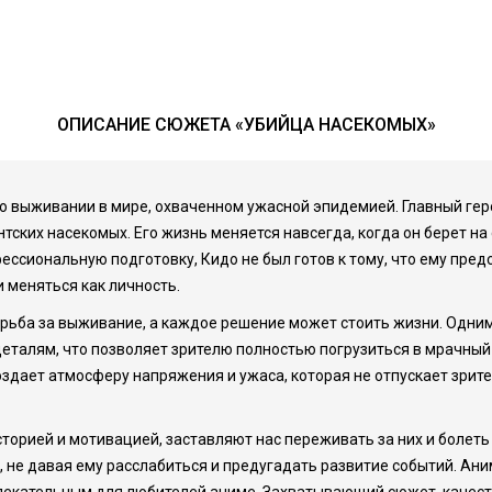
ОПИСАНИЕ СЮЖЕТА «УБИЙЦА НАСЕКОМЫХ»
 о выживании в мире, охваченном ужасной эпидемией. Главный ге
нтских насекомых. Его жизнь меняется навсегда, когда он берет н
ессиональную подготовку, Кидо не был готов к тому, что ему пред
 меняться как личность.
орьба за выживание, а каждое решение может стоить жизни. Одним
еталям, что позволяет зрителю полностью погрузиться в мрачный
здает атмосферу напряжения и ужаса, которая не отпускает зрите
орией и мотивацией, заставляют нас переживать за них и болеть 
 не давая ему расслабиться и предугадать развитие событий. Ани