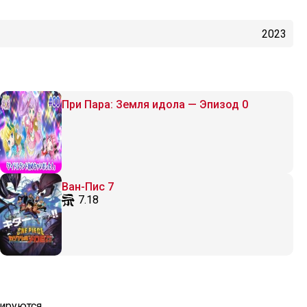
2023
При Пара: Земля идола — Эпизод 0
Ван-Пис 7
7.18
ируются.