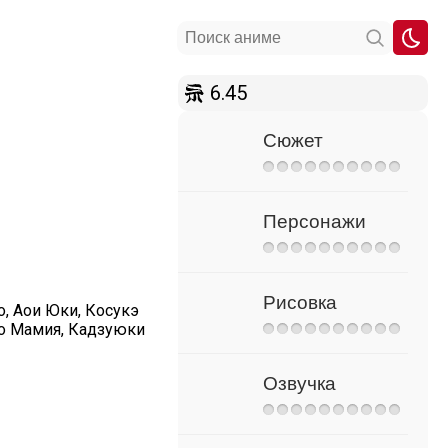
6.45
Сюжет
Персонажи
Рисовка
о, Аои Юки, Косукэ
ро Мамия, Кадзуюки
Озвучка