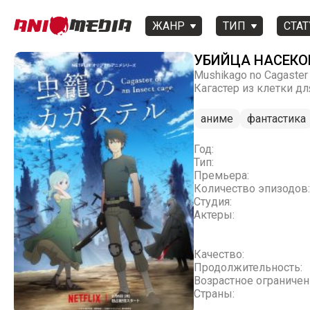
ЖАНР
ТИП
СТАТ
УБИЙЦА НАСЕК
Mushikago no Cagaster
Кагастер из клетки д
аниме
фантастика
Год:
Тип:
Премьера:
Количество эпизодов:
Студия:
Актеры:
Качество:
Продолжительность:
Возрастное ограничен
Страны: