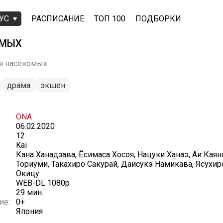
УС
РАСПИСАНИЕ
ТОП 100
ПОДБОРКИ
ОМЫХ
ля насекомых
драма
экшен
ONA
06.02.2020
12
Kai
Кана Ханадзава, Ёсимаса Хосоя, Нацуки Ханаэ, Аи Каян
Ториуми, Такахиро Сакурай, Даисукэ Намикава, Ясухи
Окицу
WEB-DL 1080p
29 мин.
ие:
0+
Япония