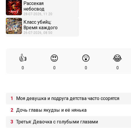
Рассекая
небосвод
28-07-2026, 11:20
Класс убийц:
Время каждого
26-07-2026, 08:50
👍
😍
😲
😂
0
0
0
0
Моя девушка и подруга детства часто ссорятся
Дочь главы якудзы и её нянька
Третья: Девочка с голубыми глазами