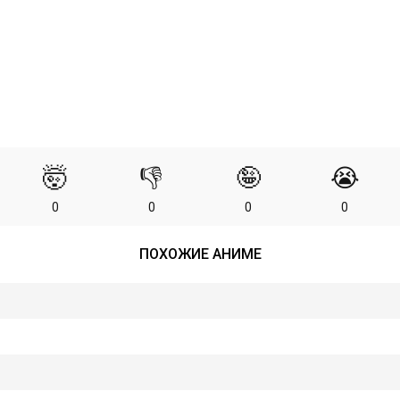
🤯
👎
🤪
😭
0
0
0
0
ПОХОЖИЕ АНИМЕ