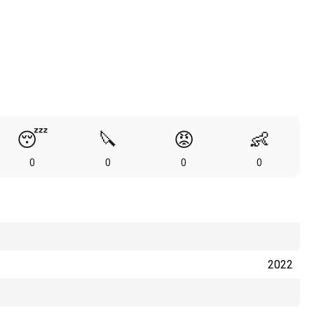
😴
🔪
😡
👶
0
0
0
0
2022