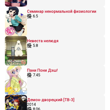
Семинар ненормальной физиологии
6.5
Невеста нелюдя
5.8
Пани Пони Дэш!
7.45
Демон-дворецкий [ТВ-3]
2014
8.06