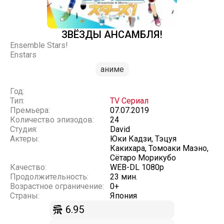
ЗВЁЗДЫ АНСАМБЛЯ!
Ensemble Stars!
Enstars
аниме
Год:
Тип:
TV Сериал
Премьера:
07.07.2019
Количество эпизодов:
24
Студия:
David
Актеры:
Юки Кадзи, Тэцуя
Какихара, Томоаки Маэно,
Сётаро Морикубо
Качество:
WEB-DL 1080p
Продолжительность:
23 мин.
Возрастное ограничение:
0+
Страны:
Япония
6.95