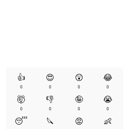
👍
😍
😲
😂
0
0
0
0
🤯
👎
🤪
😭
0
0
0
0
😴
🔪
😡
👶