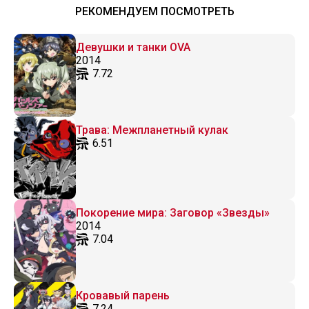
РЕКОМЕНДУЕМ ПОСМОТРЕТЬ
Девушки и танки OVA
2014
7.72
Трава: Межпланетный кулак
6.51
Покорение мира: Заговор «Звезды»
2014
7.04
Кровавый парень
7.24