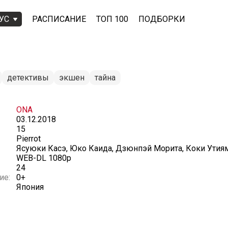
УС
РАСПИСАНИЕ
ТОП 100
ПОДБОРКИ
детективы
экшен
тайна
ONA
03.12.2018
15
Pierrot
Ясуюки Касэ, Юко Каида, Дзюнпэй Морита, Коки Утия
WEB-DL 1080p
24
ие:
0+
Япония