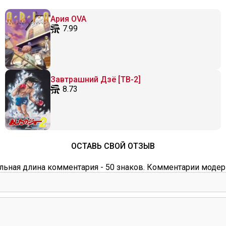
Ария OVA
7.99
Завтрашний Дзё [ТВ-2]
8.73
ОСТАВЬ СВОЙ ОТЗЫВ
ьная длина комментария - 50 знаков. Комментарии модер