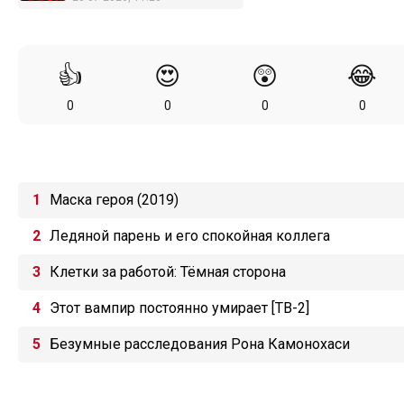
👍
😍
😲
😂
0
0
0
0
Маска героя (2019)
Ледяной парень и его спокойная коллега
Клетки за работой: Тёмная сторона
Этот вампир постоянно умирает [ТВ-2]
Безумные расследования Рона Камонохаси