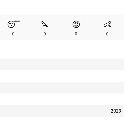
😴
🔪
😡
👶
0
0
0
0
2023