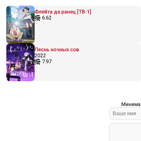
Флейта да ранец [ТВ-1]
6.62
Песнь ночных сов
2022
7.97
Минимал