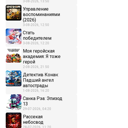
3-08-2026, 13:50
Управление
воспоминаниями
(2026)
3-08-2026, 12:50
Стать
победителем
3-08-2026, 12:20
Моя геройская
академия: Я тоже
герой
2-08-2026, 21:50
Детектив Конан:
Падший ангел
автострады
1-08-2026, 16:20
Санка Рэа: Эпизод
13
29-07-2026, 04:20
Рассекая
небосвод
28-07-2026, 11:20