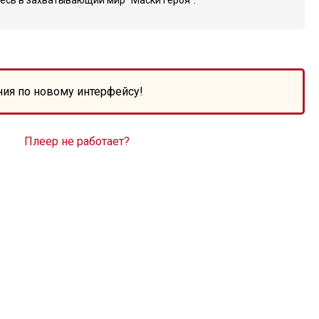
тесь в захватывающий мир "Маски героя".
ния по новому интерфейсу!
Плеер не работает?