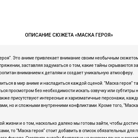
ОПИСАНИЕ СЮЖЕТА «МАСКА ГЕРОЯ»
ероя". Это аниме привлекает внимание своим необычным сюжетом,
пряжении, заставляя задуматься о том, какие тайны скрываются з
ропитан вниманием к деталям и создает уникальную атмосферу.
ться в мир аниме и насладиться каждой сценой. "Маска героя" та
ься просмотром без необходимости искать озвучку или субтитры на
акже присутствуют интересные и харизматичные персонажи, кажды
ми, но и сложными внутренними конфликтами. Кроме того, "Маска
й жизни и о том, насколько далеко мы готовы зайти, чтобы достич
и, то "Маска героя" стоит добавить в список обязательных для 