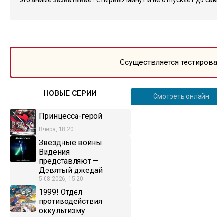
это аниме захватывает с первых минут и не отпускает до са
Осуществляется тестирова
НОВЫЕ СЕРИИ
Смотреть онлайн
Принцесса-герой
Вчера, 18:20
Звёздные войны:
Видения
представляют —
Девятый джедай
5-08-2026, 15:20
1999! Отдел
противодействия
оккультизму