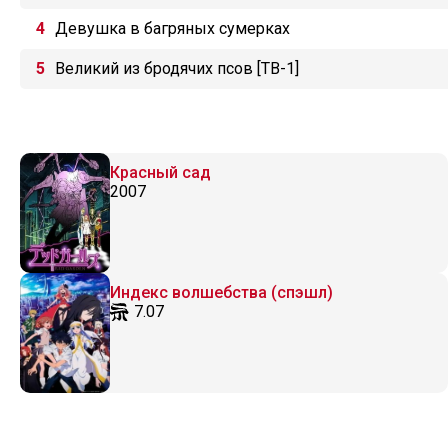
Девушка в багряных сумерках
Великий из бродячих псов [ТВ-1]
Красный сад
2007
Индекс волшебства (спэшл)
7.07