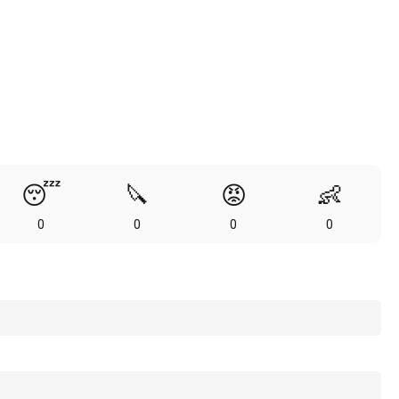
😴
🔪
😡
👶
0
0
0
0