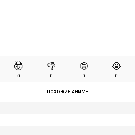
🤯
👎
🤪
😭
0
0
0
0
ПОХОЖИЕ АНИМЕ