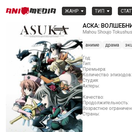
ЖАНР
ТИП
СТАТ
АСКА: ВОЛШЕБН
Mahou Shoujo Tokushu
аниме
драма
эк
Год:
Тип:
Премьера:
Количество эпизодов:
Студия:
Актеры:
Качество:
Продолжительность:
Возрастное ограничен
Страны: