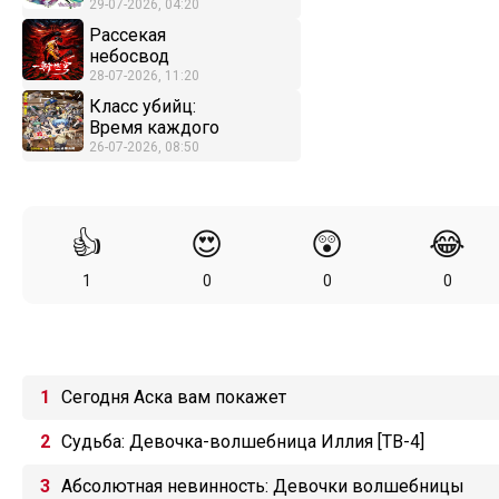
29-07-2026, 04:20
Рассекая
небосвод
28-07-2026, 11:20
Класс убийц:
Время каждого
26-07-2026, 08:50
👍
😍
😲
😂
1
0
0
0
Сегодня Аска вам покажет
Судьба: Девочка-волшебница Иллия [ТВ-4]
Абсолютная невинность: Девочки волшебницы