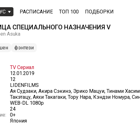
УС
РАСПИСАНИЕ
ТОП 100
ПОДБОРКИ
ИЦА СПЕЦИАЛЬНОГО НАЗНАЧЕНИЯ V
sen Asuka
шен
фэнтези
TV Сериал
12.01.2019
12
LIDENFILMS
Ая Судзаки, Акира Сэкинэ, Эрико Мацуи, Тинами Хасимо
Такэтацу, Аяхи Такагаки, Тору Нара, Кэндзи Номура, Си
WEB-DL 1080p
24
ие:
0+
Япония