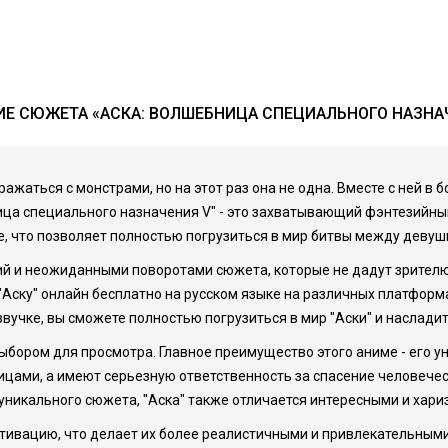
Е СЮЖЕТА «АСКА: ВОЛШЕБНИЦА СПЕЦИАЛЬНОГО НАЗНА
ажаться с монстрами, но на этот раз она не одна. Вместе с ней в 
ца специального назначения V" - это захватывающий фэнтезийны
, что позволяет полностью погрузиться в мир битвы между деву
 и неожиданными поворотами сюжета, которые не дадут зрителю 
 "Аску" онлайн бесплатно на русском языке на различных платфор
вучке, вы сможете полностью погрузиться в мир "Аски" и наслади
ыбором для просмотра. Главное преимущество этого аниме - его ун
цами, а имеют серьезную ответственность за спасение человечест
е уникального сюжета, "Аска" также отличается интересными и ха
ивацию, что делает их более реалистичными и привлекательными д