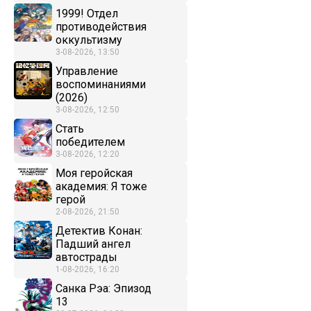
1999! Отдел
противодействия
оккультизму
3-08-2026, 13:50
Управление
воспоминаниями
(2026)
3-08-2026, 12:50
Стать
победителем
3-08-2026, 12:20
Моя геройская
академия: Я тоже
герой
2-08-2026, 21:50
Детектив Конан:
Падший ангел
автострады
1-08-2026, 16:20
Санка Рэа: Эпизод
13