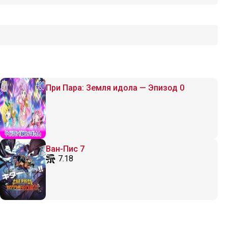
При Пара: Земля идола — Эпизод 0
Ван-Пис 7
7.18