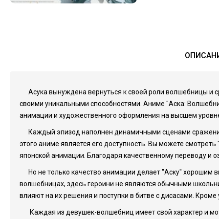
ОПИСАНИ
Асука вынуждена вернуться к своей роли волшебницы и ср
своими уникальными способностями. Аниме "Аска: Волшебни
анимации и художественного оформления на высшем уровне
Каждый эпизод наполнен динамичными сценами сражений
этого аниме является его доступность. Вы можете смотреть
японской анимации. Благодаря качественному переводу и оз
Но не только качество анимации делает "Аску" хорошим в
волшебницах, здесь героини не являются обычными школьни
влияют на их решения и поступки в битве с дисасами. Кром
Каждая из девушек-волшебниц имеет свой характер и мот