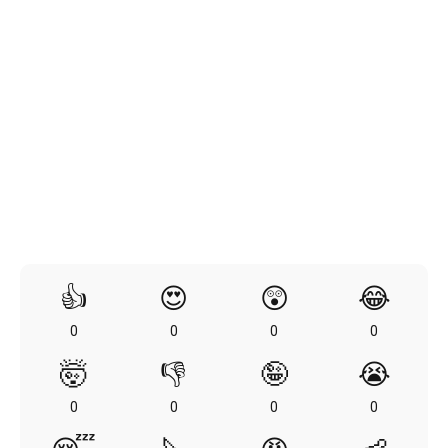
👍
😍
😲
😂
0
0
0
0
🤯
👎
🤪
😭
0
0
0
0