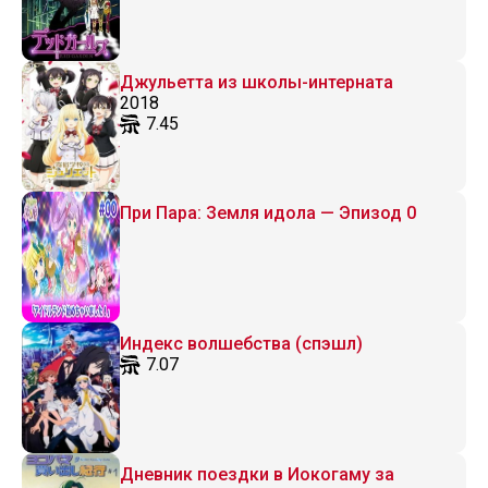
Джульетта из школы-интерната
2018
7.45
При Пара: Земля идола — Эпизод 0
Индекс волшебства (спэшл)
7.07
Дневник поездки в Иокогаму за