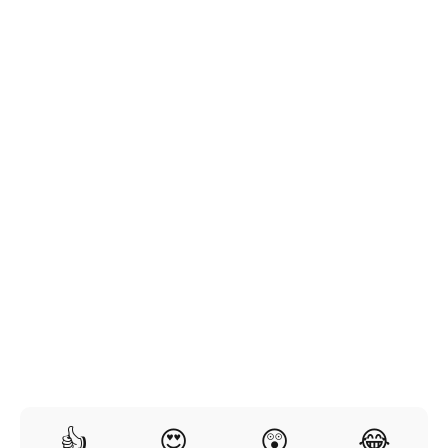
👍
😍
😲
😂