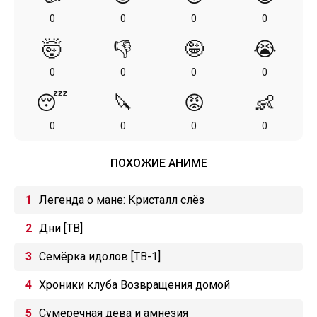
0
0
0
0
🤯
👎
🤪
😭
0
0
0
0
😴
🔪
😡
👶
0
0
0
0
ПОХОЖИЕ АНИМЕ
Легенда о мане: Кристалл слёз
Дни [ТВ]
Семёрка идолов [ТВ-1]
Хроники клуба Возвращения домой
Сумеречная дева и амнезия