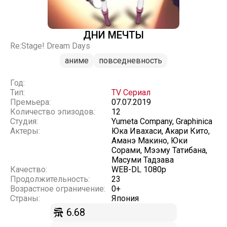
ДНИ МЕЧТЫ
Re:Stage! Dream Days
аниме
повседневность
Год:
Тип:
TV Сериал
Премьера:
07.07.2019
Количество эпизодов:
12
Студия:
Yumeta Company, Graphinica
Актеры:
Юка Ивахаси, Акари Кито,
Аманэ Макино, Юки
Сорами, Мээму Татибана,
Масуми Тадзава
Качество:
WEB-DL 1080p
Продолжительность:
23
Возрастное ограничение:
0+
Страны:
Япония
6.68