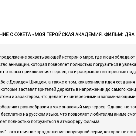
НИЕ СЮЖЕТА «МОЯ ГЕРОЙСКАЯ АКАДЕМИЯ. ФИЛЬМ: ДВА 
о продолжение захватывающей истории о мире, где люди обладают
тво анимации, которая позволяет полностью погрузиться в увлек
ает о новых приключениях героев, но и раскрывает интересные под
бе с Дэвидом Шилдом, а также о том, как возникла идея создания
оторые заставят зрителей держать в напряжении до самого конц
тями и характером, что делает их интересными и запоминающими
обавляют разнообразия в уже знакомый мир героев. Однако, не т
бесплатно на русском языке, что позволяет любителям аниме смотр
оляет полностью погрузиться в атмосферу фильма.
оя" - это отличное продолжение популярной серии, которое не ост