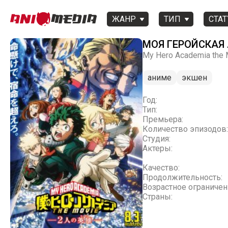
ЖАНР
ТИП
СТАТ
МОЯ ГЕРОЙСКАЯ 
My Hero Academia the 
аниме
экшен
Год:
Тип:
Премьера:
Количество эпизодов:
Студия:
Актеры:
Качество:
Продолжительность:
Возрастное ограничен
Страны: