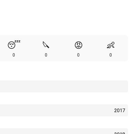
😴
🔪
😡
👶
0
0
0
0
2017