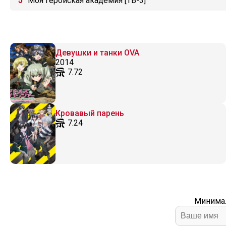
Моя геройская академия [ТВ-3]
Девушки и танки OVA
2014
7.72
Кровавый парень
7.24
Минимал