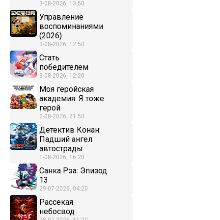
3-08-2026, 13:50
Управление
воспоминаниями
(2026)
3-08-2026, 12:50
Стать
победителем
3-08-2026, 12:20
Моя геройская
академия: Я тоже
герой
2-08-2026, 21:50
Детектив Конан:
Падший ангел
автострады
1-08-2026, 16:20
Санка Рэа: Эпизод
13
29-07-2026, 04:20
Рассекая
небосвод