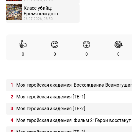
28-07-2026, 11:20
Класс убийц:
Время каждого
26-07-2026, 08:50
👍
😍
😲
😂
0
0
0
0
Моя геройская академия: Восхождение Всемогуще
Моя геройская академия [ТВ-1]
Моя геройская академия [ТВ-2]
Моя геройская академия. Фильм 2: Герои восстанут