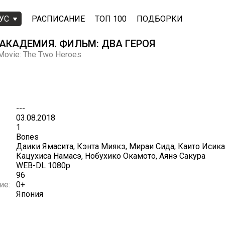
УС
РАСПИСАНИЕ
ТОП 100
ПОДБОРКИ
АКАДЕМИЯ. ФИЛЬМ: ДВА ГЕРОЯ
Movie: The Two Heroes
---
03.08.2018
1
Bones
Даики Ямасита, Кэнта Миякэ, Мираи Сида, Каито Исика
Кацухиса Намасэ, Нобухико Окамото, Аянэ Сакура
WEB-DL 1080p
96
ие:
0+
Япония