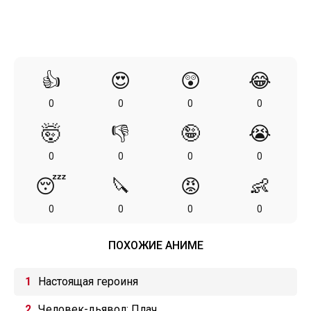
👍
😍
😲
😂
0
0
0
0
🤯
👎
🤪
😭
0
0
0
0
😴
🔪
😡
👶
0
0
0
0
ПОХОЖИЕ АНИМЕ
Настоящая героиня
Человек-дьявол: Плач