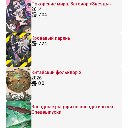
Покорение мира: Заговор «Звезды»
2014
7.04
Кровавый парень
7.24
Китайский фольклор 2
2026
0.0
Звёздные рыцари со звезды изгоев:
Спецвыпуски