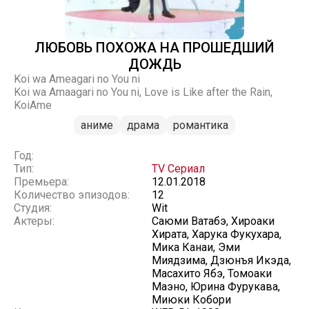
ЛЮБОВЬ ПОХОЖА НА ПРОШЕДШИЙ
ДОЖДЬ
Koi wa Ameagari no You ni
Koi wa Amaagari no You ni, Love is Like after the Rain,
KoiAme
аниме
драма
романтика
Год:
Тип:
TV Сериал
Премьера:
12.01.2018
Количество эпизодов:
12
Студия:
Wit
Актеры:
Саюми Ватабэ, Хироаки
Хирата, Харука Фукухара,
Мика Канаи, Эми
Миядзима, Дзюнъя Икэда,
Масахито Ябэ, Томоаки
Маэно, Юрина Фурукава,
Миюки Кобори