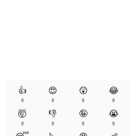
👍
😍
😲
😂
0
0
0
0
🤯
👎
🤪
😭
0
0
0
0