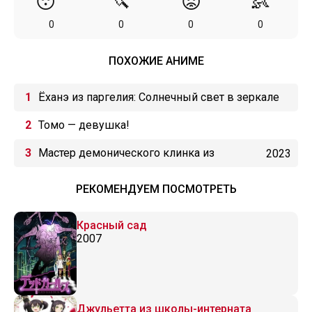
😴
🔪
😡
👶
0
0
0
0
ПОХОЖИЕ АНИМЕ
Ёханэ из паргелия: Солнечный свет в зеркале
Томо — девушка!
Мастер демонического клинка из
2023
академии «Святого Меча»
РЕКОМЕНДУЕМ ПОСМОТРЕТЬ
Красный сад
2007
Джульетта из школы-интерната