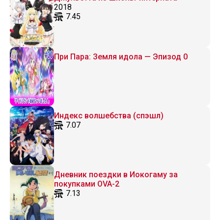
2018
7.45
При Пара: Земля идола — Эпизод 0
Индекс волшебства (спэшл)
7.07
Дневник поездки в Иокогаму за
покупками OVA-2
7.13