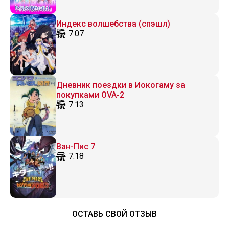
Индекс волшебства (спэшл)
7.07
Дневник поездки в Иокогаму за
покупками OVA-2
7.13
Ван-Пис 7
7.18
ОСТАВЬ СВОЙ ОТЗЫВ