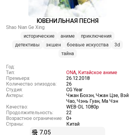
ЮВЕНИЛЬНАЯ ПЕСНЯ
Shao Nian Ge Xing
исторические
аниме
приключения
детективы
экшен
боевые искусства
3d
тайна
Год:
Тип:
ONA
,
Китайское аниме
Премьера:
26.12.2018
Количество эпизодов:
26
Студия:
CG Year
Актеры:
Чжан Бохэн, Чжан Цзе, Вэй
Чао, Чэнь Гуан, Ма Чэн
Качество:
WEB-DL 1080p
Продолжительность:
22
Возрастное ограничение:
0+
Страны:
Китай
7.05