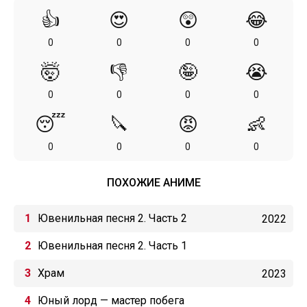
👍
😍
😲
😂
0
0
0
0
🤯
👎
🤪
😭
0
0
0
0
😴
🔪
😡
👶
0
0
0
0
ПОХОЖИЕ АНИМЕ
Ювенильная песня 2. Часть 2
2022
Ювенильная песня 2. Часть 1
Храм
2023
Юный лорд — мастер побега