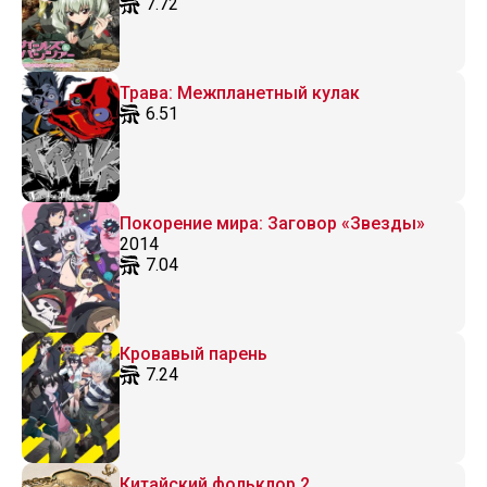
7.72
Трава: Межпланетный кулак
6.51
Покорение мира: Заговор «Звезды»
2014
7.04
Кровавый парень
7.24
Китайский фольклор 2