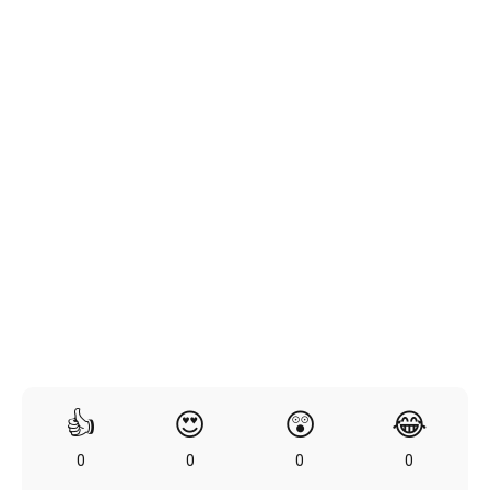
👍
😍
😲
😂
0
0
0
0