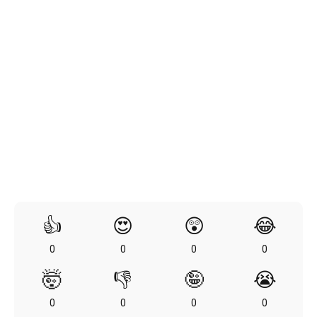
👍
😍
😲
😂
0
0
0
0
🤯
👎
🤪
😭
0
0
0
0