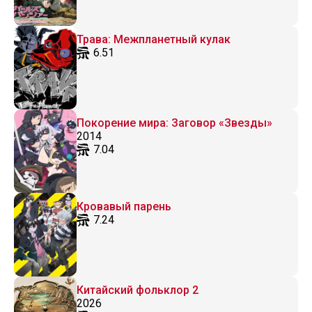
Трава: Межпланетный кулак
6.51
Покорение мира: Заговор «Звезды»
2014
7.04
Кровавый парень
7.24
Китайский фольклор 2
2026