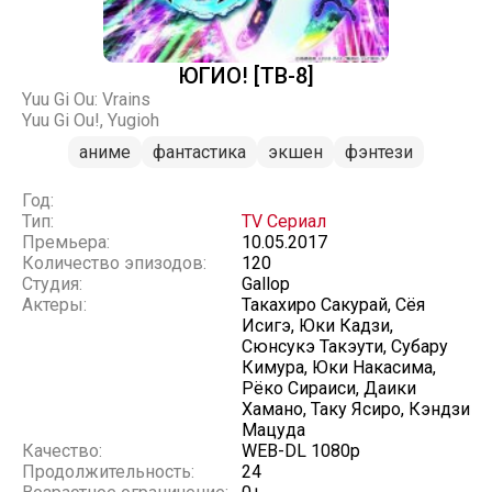
ЮГИО! [ТВ-8]
Yuu Gi Ou: Vrains
Yuu Gi Ou!, Yugioh
аниме
фантастика
экшен
фэнтези
Год:
Тип:
TV Сериал
Премьера:
10.05.2017
Количество эпизодов:
120
Студия:
Gallop
Актеры:
Такахиро Сакурай, Сёя
Исигэ, Юки Кадзи,
Сюнсукэ Такэути, Субару
Кимура, Юки Накасима,
Рёко Сираиси, Даики
Хамано, Таку Ясиро, Кэндзи
Мацуда
Качество:
WEB-DL 1080p
Продолжительность:
24