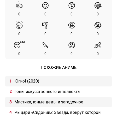
👍
😍
😲
😂
0
0
0
0
🤯
👎
🤪
😭
0
0
0
0
😴
🔪
😡
👶
0
0
0
0
ПОХОЖИЕ АНИМЕ
Югио! (2020)
Гены искусственного интеллекта
Мистика, юные девы и загадочное
исчезновение
Рыцари «Сидонии»: Звезда, вокруг которой