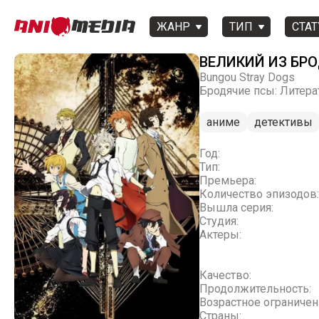
ЖАНР
ТИП
СТАТ
ВЕЛИКИЙ ИЗ БРО
Bungou Stray Dogs
Бродячие псы: Литерат
аниме
детективы
Год:
Тип:
Премьера:
Количество эпизодов:
Вышла серия:
Студия:
Актеры:
Качество:
Продолжительность:
Возрастное ограничен
Страны: