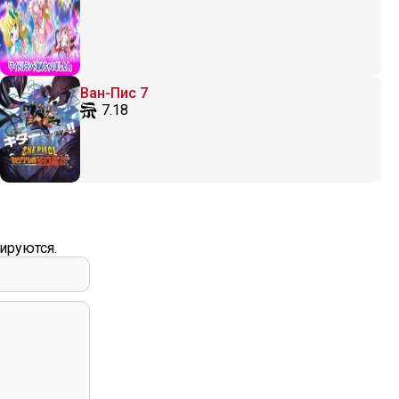
Ван-Пис 7
7.18
ируются.