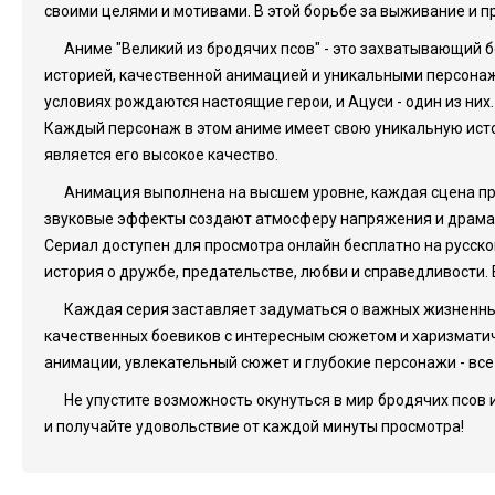
своими целями и мотивами. В этой борьбе за выживание и пр
Аниме "Великий из бродячих псов" - это захватывающий 
историей, качественной анимацией и уникальными персонажа
условиях рождаются настоящие герои, и Ацуси - один из них
Каждый персонаж в этом аниме имеет свою уникальную ист
является его высокое качество.
Анимация выполнена на высшем уровне, каждая сцена пр
звуковые эффекты создают атмосферу напряжения и драматиз
Сериал доступен для просмотра онлайн бесплатно на русском
история о дружбе, предательстве, любви и справедливости.
Каждая серия заставляет задуматься о важных жизненных 
качественных боевиков с интересным сюжетом и харизматичн
анимации, увлекательный сюжет и глубокие персонажи - все 
Не упустите возможность окунуться в мир бродячих псов 
и получайте удовольствие от каждой минуты просмотра!