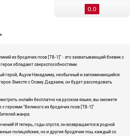
0.0
»
икий из бродячих псов [ТВ-1]" - это захватывающий боевик с
и герои обладают сверхспособностями.
вный герой, Ацуси Накадзиму, необычный и запоминающийся
героя. Вместе с Осаму Дадзаем, он будет расследовать
мотреть онлайн бесплатно на русском языке, вы сможете
 героями "Великого из бродячих псов [ТВ-1]".
бителей жанра.
ений! И теперь, годы спустя, он возвращается в родной
ванные полицейские, но и другие бродячие псы, каждый со