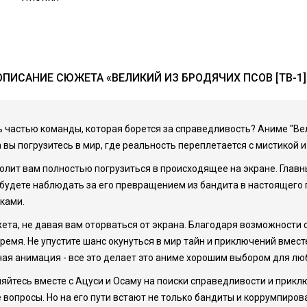
ОПИСАНИЕ СЮЖЕТА «ВЕЛИКИЙ ИЗ БРОДЯЧИХ ПСОВ [ТВ-1]
ь частью команды, которая борется за справедливость? Аниме "Вел
 вы погрузитесь в мир, где реальность переплетается с мистикой 
волит вам полностью погрузиться в происходящее на экране. Гла
ы будете наблюдать за его превращением из бандита в настоящего 
ками.
та, не давая вам оторваться от экрана. Благодаря возможности с
я. Не упустите шанс окунуться в мир тайн и приключений вместе с
я анимация - все это делает это аниме хорошим выбором для лю
тесь вместе с Ацуси и Осаму на поиски справедливости и приключ
е вопросы. Но на его пути встают не только бандиты и коррумпиро