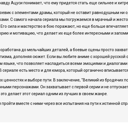
авду Ацуси понимает, что ему придется стать еще сильнее и хитре
боевик с элементами драмы, который не оставит равнодушным ни о
ми. С самого начала сериала мы погружаемся в мрачный и жестоки
. Его сила и мастерство в бою поражают, но еще больше впечатляе
орию и мотивацию, что делает их еще более интересными и запом
оработана до мельчайших деталей, а боевые сцены просто захват
ма, дополняя сюжет. Если вы любите аниме с хорошей русской озв
 языке, что позволяет насладиться всеми эмоциями и диалогами б
 В сериале есть место и для юмора, который органично вписываетс
ценностях и выборе пути. В заключение, "Великий из бродячих пс
ыми персонажами. Он захватывает с первой серии и не отпускает
это делает этот сериал одним из лучших в своем жанре.
и пройти вместе с ними через все испытания на пути к истинной с