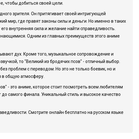
е, чтобы добиться своей цели.
дного зрителя. Он притягивает своей интригующей
й мир, где правят законы силы и деньги. Но именно в таких
т его внутренняя сила и желание найти справедливость.
инающимися. Одним из главных преимуществ этого аниме
ывают дух. Кроме того, музыкальное сопровождение и
учкой, то "Великий из бродячих псов" - отличный выбор.
ез проблем с переводом. Но это не только боевик, но и
я в общую атмосферу.
ов" - это аниме, которое стоит посмотреть всем любителям
 до самого финала. Уникальный стиль и высокое качество
праведливости. Смотрите онлайн бесплатно на русском языке