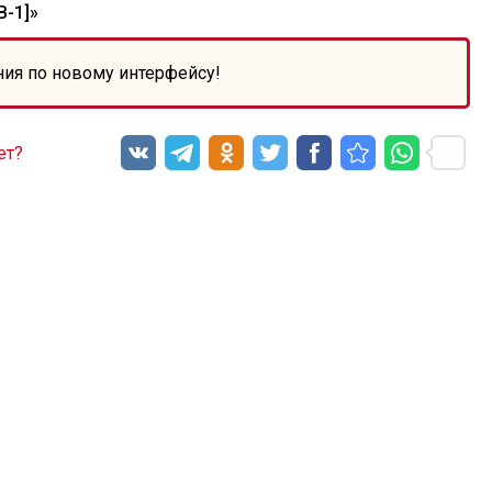
-1]»
ния по новому интерфейсу!
ет?