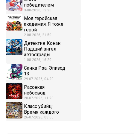
победителем
3-08-2026, 12:20
Моя геройская
академия: Я тоже
герой
2-08-2026, 21:50
Детектив Конан:
Падший ангел
автострады
1-08-2026, 16:20
Санка Рэа: Эпизод
13
29-07-2026, 04:20
Рассекая
небосвод
28-07-2026, 11:20
Класс убийц:
Время каждого
26-07-2026, 08:50