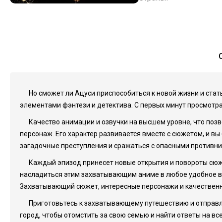
Но сможет ли Ацуси приспособиться к новой жизни и стат
элементами фэнтези и детектива. С первых минут просмотра
Качество анимации и озвучки на высшем уровне, что поз
персонаж. Его характер развивается вместе с сюжетом, и в
загадочные преступления и сражаться с опасными противни
Каждый эпизод принесет новые открытия и повороты сюже
насладиться этим захватывающим аниме в любое удобное врем
Захватывающий сюжет, интересные персонажи и качественна
Приготовьтесь к захватывающему путешествию и отправляй
город, чтобы отомстить за свою семью и найти ответы на вс