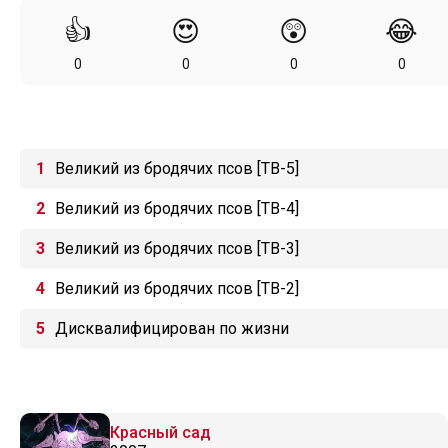
👍
😍
😲
😂
0
0
0
0
Великий из бродячих псов [ТВ-5]
Великий из бродячих псов [ТВ-4]
Великий из бродячих псов [ТВ-3]
Великий из бродячих псов [ТВ-2]
Дисквалифицирован по жизни
Красный сад