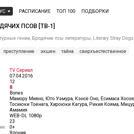
УС
РАСПИСАНИЕ
ТОП 100
ПОДБОРКИ
ДЯЧИХ ПСОВ [ТВ-1]
урные гении, Бродячие псы литературы, Literary Stray Dogs
преступление
экшен
тайна
сверхъестественное
TV Сериал
07.04.2016
12
8
Bones
Мамору Мияно, Юто Уэмура, Кэнсё Оно, Ёсимаса Хосоя,
Тосиюки Тоёнага, Хироюки Кагура, Рикия Кояма, Мицу
Амамия
WEB-DL 1080p
23
ие:
0+
Япония