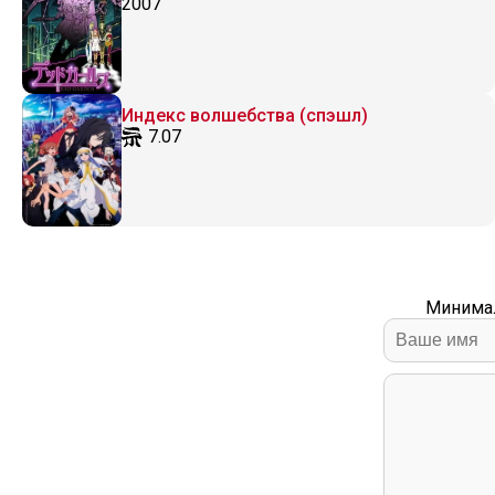
2007
Индекс волшебства (спэшл)
7.07
Минимал