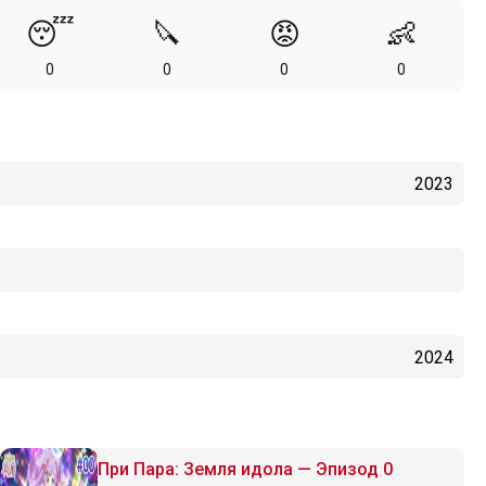
😴
🔪
😡
👶
0
0
0
0
2023
2024
При Пара: Земля идола — Эпизод 0