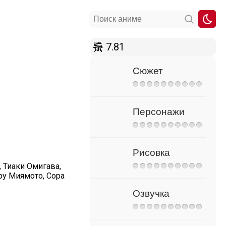
7.81
Сюжет
Персонажи
Рисовка
 Тиаки Омигава,
ру Миямото, Сора
Озвучка