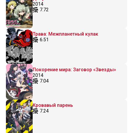
2014
7.72
Трава: Межпланетный кулак
6.51
Покорение мира: Заговор «Звезды»
2014
7.04
Кровавый парень
7.24