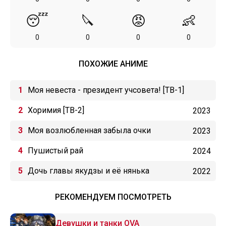
😴
🔪
😡
👶
0
0
0
0
ПОХОЖИЕ АНИМЕ
Моя невеста - президент учсовета! [ТВ-1]
Хоримия [ТВ-2]
2023
Моя возлюбленная забыла очки
2023
Пушистый рай
2024
Дочь главы якудзы и её нянька
2022
РЕКОМЕНДУЕМ ПОСМОТРЕТЬ
Девушки и танки OVA