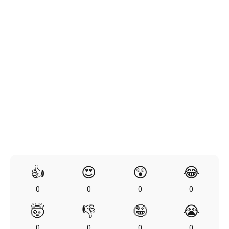
👍
😍
😲
😂
0
0
0
0
🤯
👎
🤪
😭
0
0
0
0