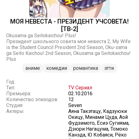
МОЯ НЕВЕСТА - ПРЕЗИДЕНТ УЧСОВЕТА!
[ТВ-2]
Okusama ga Seitokaichou! Plus!
Президент школьного совета моя невеста 2, My Wife
is the Student Council President 2nd Season, Oku-sama
ga Seito Kaichou! 2nd Season, Okusama ga Seitokaichou!
Plus
аниме
комедии
романтика
этти
Год:
Тип:
TV Сериал
Премьера:
02.10.2016
Количество эпизодов:
12
Студия:
Seven
Актеры:
Аяна Такэтацу, Кадзуюки
Окицу, Минами Цуда, Аой
Фудзимото, Ёсиэ Сугияма,
Дзюри Нагацума, Томоко
Канэда, Ю Кобаяси, Рёко