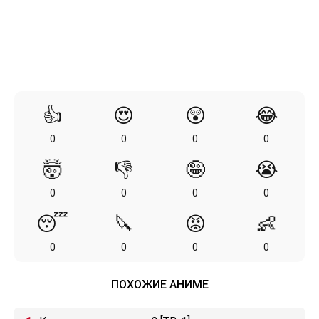
👍
😍
😲
😂
0
0
0
0
🤯
👎
🤪
😭
0
0
0
0
😴
🔪
😡
👶
0
0
0
0
ПОХОЖИЕ АНИМЕ