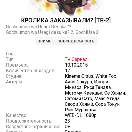
КРОЛИКА ЗАКАЗЫВАЛИ? [ТВ-2]
Gochuumon wa Usagi Desuka??
Gochuumon wa Usagi desu ka? 2, GochiUsa 2
аниме
повседневность
Год:
Тип:
TV Сериал
Премьера:
10.10.2015
Количество эпизодов:
12
Студия:
Kinema Citrus, White Fox
Актеры:
Аянэ Сакура, Инори
Минасэ, Риса Танэда,
Мотому Киёкава, Сё Хаями,
Сатоми Сато, Маая Утида,
Саори Хаями, Сора Токуи,
Риэ Муракава
Качество:
WEB-DL 1080p
Продолжительность:
23
Возрастное ограничение:
0+