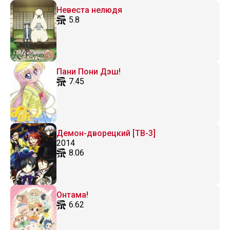
Невеста нелюдя
5.8
Пани Пони Дэш!
7.45
Демон-дворецкий [ТВ-3]
2014
8.06
Онтама!
6.62