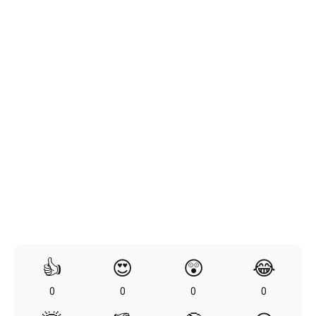
👍
😍
😲
😂
0
0
0
0