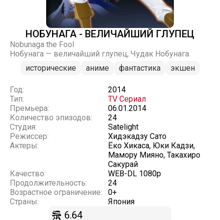
НОБУНАГА - ВЕЛИЧАЙШИЙ ГЛУПЕЦ
Nobunaga the Fool
Нобунага — величайший глупец, Чудак Нобунага
исторические
аниме
фантастика
экшен
Год:
2014
Тип:
TV Сериал
Премьера:
06.01.2014
Количество эпизодов:
24
Студия:
Satelight
Режиссер:
Хидэкадзу Сато
Актеры:
Ёко Хикаса, Юки Кадзи,
Мамору Мияно, Такахиро
Сакурай
Качество:
WEB-DL 1080p
Продолжительность:
24
Возрастное ограничение:
0+
Страны:
Япония
6.64