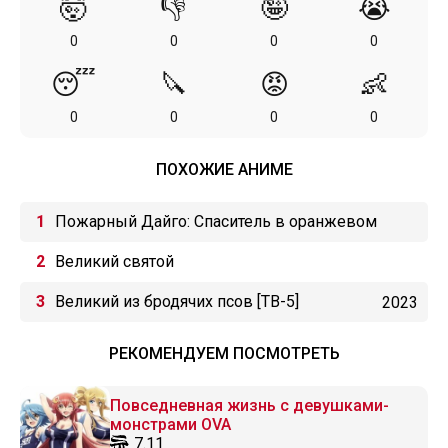
🤯
👎
🤪
😭
0
0
0
0
😴
🔪
😡
👶
0
0
0
0
ПОХОЖИЕ АНИМЕ
Пожарный Дайго: Спаситель в оранжевом
Великий святой
Великий из бродячих псов [ТВ-5]
2023
РЕКОМЕНДУЕМ ПОСМОТРЕТЬ
Повседневная жизнь с девушками-
монстрами OVA
7.11