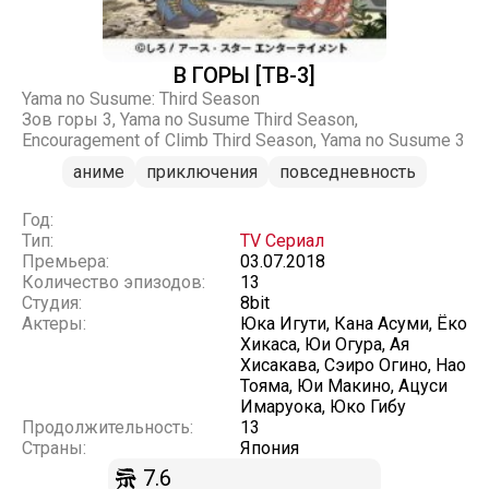
В ГОРЫ [ТВ-3]
Yama no Susume: Third Season
Зов горы 3, Yama no Susume Third Season,
Encouragement of Climb Third Season, Yama no Susume 3
аниме
приключения
повседневность
Год:
Тип:
TV Сериал
Премьера:
03.07.2018
Количество эпизодов:
13
Студия:
8bit
Актеры:
Юка Игути, Кана Асуми, Ёко
Хикаса, Юи Огура, Ая
Хисакава, Сэиро Огино, Нао
Тояма, Юи Макино, Ацуси
Имаруока, Юко Гибу
Продолжительность:
13
Страны:
Япония
7.6