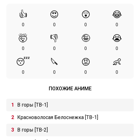
👍
😍
😲
😂
0
0
0
0
🤯
👎
🤪
😭
0
0
0
0
😴
🔪
😡
👶
0
0
0
0
ПОХОЖИЕ АНИМЕ
В горы [ТВ-1]
Красноволосая Белоснежка [ТВ-1]
В горы [ТВ-2]