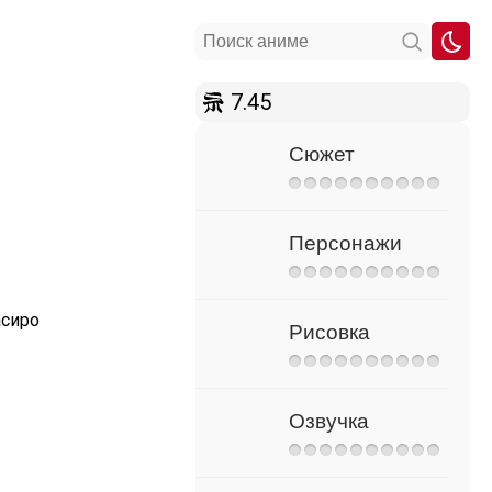
7.45
Сюжет
Персонажи
асиро
Рисовка
Озвучка