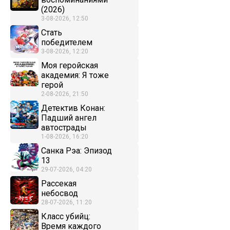
(2026)
3-08-2026, 12:50
Стать
победителем
3-08-2026, 12:20
Моя геройская
академия: Я тоже
герой
2-08-2026, 21:50
Детектив Конан:
Падший ангел
автострады
1-08-2026, 16:20
Санка Рэа: Эпизод
13
29-07-2026, 04:20
Рассекая
небосвод
28-07-2026, 11:20
Класс убийц:
Время каждого