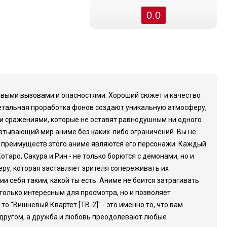
0.0
новыми вызовами и опасностями. Хороший сюжет и качество
 детальная проработка фонов создают уникальную атмосферу,
и сражениями, которые не оставят равнодушным ни одного
хватывающий мир аниме без каких-либо ограничений. Вы не
х преимуществ этого аниме являются его персонажи. Каждый
таро, Сакура и Рин - не только борются с демонами, но и
ру, которая заставляет зрителя сопереживать их
и себя таким, какой ты есть. Аниме не боится затрагивать
только интересным для просмотра, но и позволяет
 "Вишневый Квартет [ТВ-2]" - это именно то, что вам
с другом, а дружба и любовь преодолевают любые