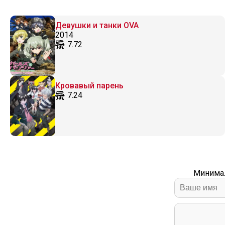
Девушки и танки OVA
2014
7.72
Кровавый парень
7.24
Минимал