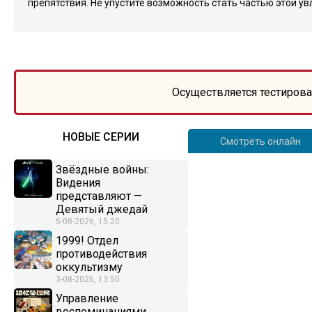
препятствия. Не упустите возможность стать частью этой ув
Осуществляется тестирова
НОВЫЕ СЕРИИ
Смотреть онлайн
Звёздные войны:
Видения
представляют —
Девятый джедай
5-08-2026, 15:20
1999! Отдел
противодействия
оккультизму
3-08-2026, 13:50
Управление
воспоминаниями