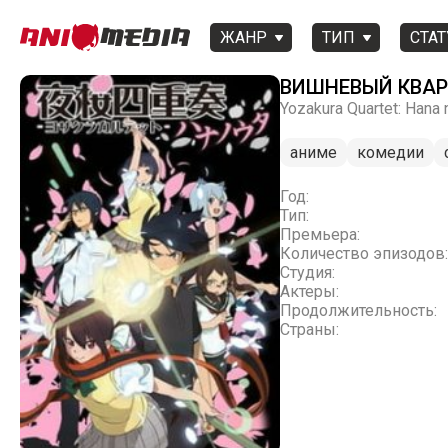
ЖАНР
ТИП
СТАТ
ВИШНЕВЫЙ КВАРТ
Yozakura Quartet: Hana 
аниме
комедии
Год:
Тип:
Премьера:
Количество эпизодов:
Студия:
Актеры:
Продолжительность:
Страны: