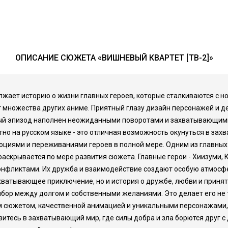
ОПИСАНИЕ СЮЖЕТА «ВИШНЕВЫЙ КВАРТЕТ [ТВ-2]»
лжает историю о жизни главных героев, которые сталкиваются с 
" от множества других аниме. Приятный глазу дизайн персонажей и
ждый эпизод наполнен неожиданными поворотами и захватывающим
тно на русском языке - это отличная возможность окунуться в за
моциями и переживаниями героев в полной мере. Одним из главны
аскрывается по мере развития сюжета. Главные герои - Хиизуми, Ко
нфликтами. Их дружба и взаимодействие создают особую атмосфе
ахватывающее приключение, но и история о дружбе, любви и приняти
выбор между долгом и собственными желаниями. Это делает его не 
 сюжетом, качественной анимацией и уникальными персонажами, то
узитесь в захватывающий мир, где силы добра и зла борются друг 