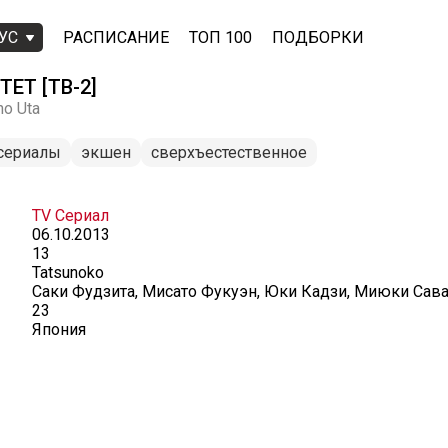
УС
РАСПИСАНИЕ
ТОП 100
ПОДБОРКИ
ЕТ [ТВ-2]
no Uta
сериалы
экшен
сверхъестественное
TV Сериал
06.10.2013
13
Tatsunoko
Саки Фудзита, Мисато Фукуэн, Юки Кадзи, Миюки Сав
23
Япония