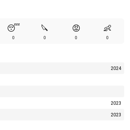
😴
🔪
😡
👶
0
0
0
0
2024
2023
2023