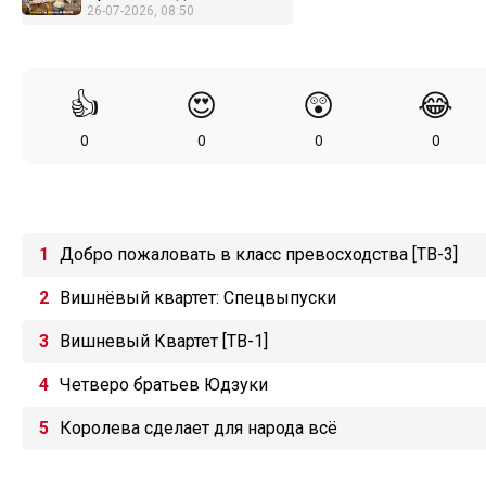
26-07-2026, 08:50
👍
😍
😲
😂
0
0
0
0
Добро пожаловать в класс превосходства [ТВ-3]
Вишнёвый квартет: Спецвыпуски
Вишневый Квартет [ТВ-1]
Четверо братьев Юдзуки
Королева сделает для народа всё