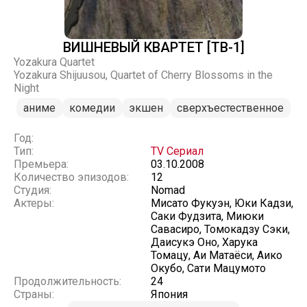
ВИШНЕВЫЙ КВАРТЕТ [ТВ-1]
Yozakura Quartet
Yozakura Shijuusou, Quartet of Cherry Blossoms in the
Night
аниме
комедии
экшен
сверхъестественное
Год:
Тип:
TV Сериал
Премьера:
03.10.2008
Количество эпизодов:
12
Студия:
Nomad
Актеры:
Мисато Фукуэн, Юки Кадзи,
Саки Фудзита, Миюки
Савасиро, Томокадзу Сэки,
Даисукэ Оно, Харука
Томацу, Аи Матаёси, Аико
Окубо, Сати Мацумото
Продолжительность:
24
Страны:
Япония