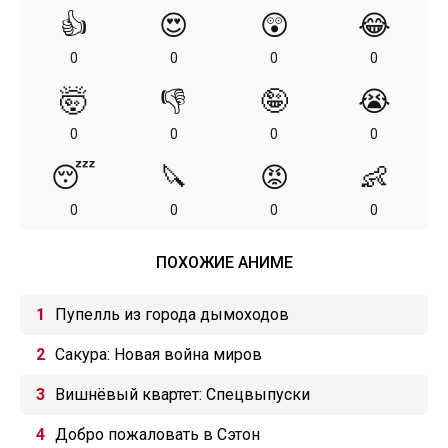
👍
😍
😲
😂
0
0
0
0
🤯
👎
🤪
😭
0
0
0
0
😴
🔪
😡
👶
0
0
0
0
ПОХОЖИЕ АНИМЕ
Пупелль из города дымоходов
Сакура: Новая война миров
Вишнёвый квартет: Спецвыпуски
Добро пожаловать в Сэтон