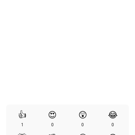
👍
😍
😲
😂
1
0
0
0