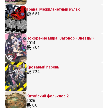
Трава: Межпланетный кулак
6.51
Покорение мира: Заговор «Звезды»
2014
7.04
Кровавый парень
7.24
Китайский фольклор 2
2026
0.0