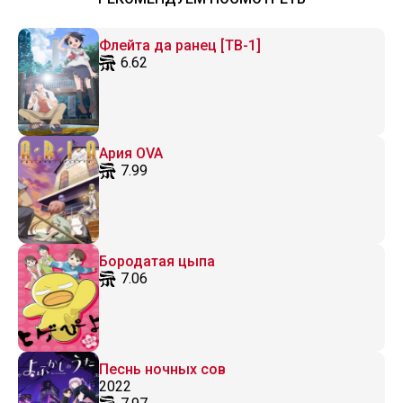
Флейта да ранец [ТВ-1]
6.62
Ария OVA
7.99
Бородатая цыпа
7.06
Песнь ночных сов
2022