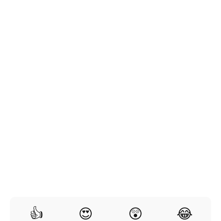
👍
😍
😲
😂