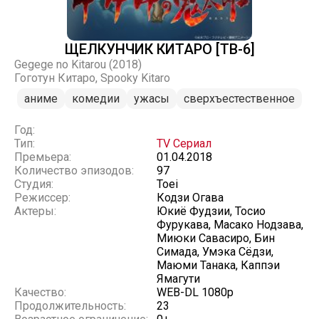
ЩЕЛКУНЧИК КИТАРО [ТВ-6]
Gegege no Kitarou (2018)
Гоготун Китаро, Spooky Kitaro
аниме
комедии
ужасы
сверхъестественное
Год:
Тип:
TV Сериал
Премьера:
01.04.2018
Количество эпизодов:
97
Студия:
Toei
Режиссер:
Кодзи Огава
Актеры:
Юкиё Фудзии, Тосио
Фурукава, Масако Нодзава,
Миюки Савасиро, Бин
Симада, Умэка Сёдзи,
Маюми Танака, Каппэи
Ямагути
Качество:
WEB-DL 1080p
Продолжительность:
23