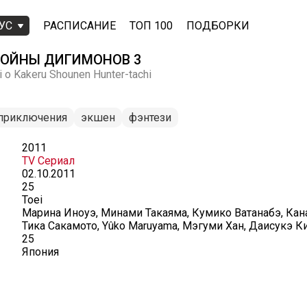
УС
РАСПИСАНИЕ
ТОП 100
ПОДБОРКИ
ВОЙНЫ ДИГИМОНОВ 3
i o Kakeru Shounen Hunter-tachi
приключения
экшен
фэнтези
2011
TV Сериал
02.10.2011
25
Toei
Марина Иноуэ, Минами Такаяма, Кумико Ватанабэ, Кана
Тика Сакамото, Yûko Maruyama, Мэгуми Хан, Даисукэ К
25
Япония