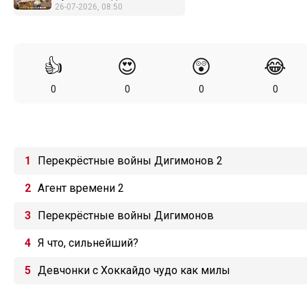
26-07-2026, 08:50
👍
😍
😲
😂
0
0
0
0
Перекрёстные войны Дигимонов 2
Агент времени 2
Перекрёстные войны Дигимонов
Я что, сильнейший?
Девчонки с Хоккайдо чудо как милы