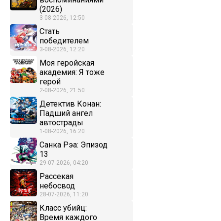
(2026)
3-08-2026, 12:50
Стать
победителем
3-08-2026, 12:20
Моя геройская
академия: Я тоже
герой
2-08-2026, 21:50
Детектив Конан:
Падший ангел
автострады
1-08-2026, 16:20
Санка Рэа: Эпизод
13
29-07-2026, 04:20
Рассекая
небосвод
28-07-2026, 11:20
Класс убийц:
Время каждого