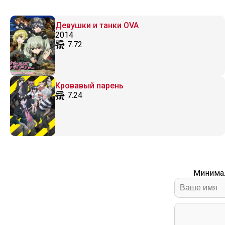
Девушки и танки OVA
2014
7.72
Кровавый парень
7.24
Минимал