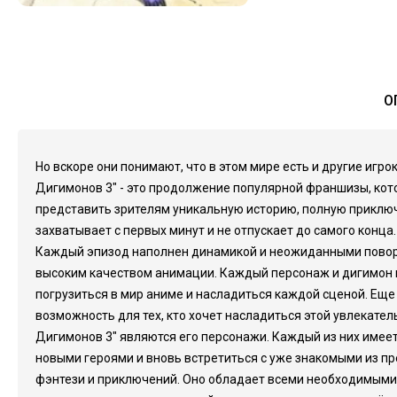
О
Но вскоре они понимают, что в этом мире есть и другие игр
Дигимонов 3" - это продолжение популярной франшизы, кото
представить зрителям уникальную историю, полную приключ
захватывает с первых минут и не отпускает до самого конца
Каждый эпизод наполнен динамикой и неожиданными поворот
высоким качеством анимации. Каждый персонаж и дигимон 
погрузиться в мир аниме и насладиться каждой сценой. Еще
возможность для тех, кто хочет насладиться этой увлекате
Дигимонов 3" являются его персонажи. Каждый из них имеет
новыми героями и вновь встретиться с уже знакомыми из п
фэнтези и приключений. Оно обладает всеми необходимыми к