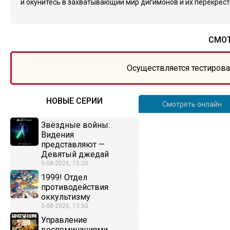
и окунитесь в захватывающий мир дигимонов и их перекрёст
СМОТ
Осуществляется тестирова
НОВЫЕ СЕРИИ
Смотреть онлайн
Звёздные войны:
Видения
представляют —
Девятый джедай
5-08-2026, 15:20
1999! Отдел
противодействия
оккультизму
3-08-2026, 13:50
Управление
воспоминаниями