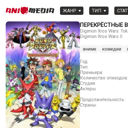
ЖАНР
ТИП
СТАТ
ПЕРЕКРЁСТНЫЕ 
Digimon Xros Wars: Tok
Digimon Xros Wars II
аниме
комедии
Год:
Тип:
Премьера:
Количество эпизодов:
Студия:
Актеры:
Продолжительность:
Страны: