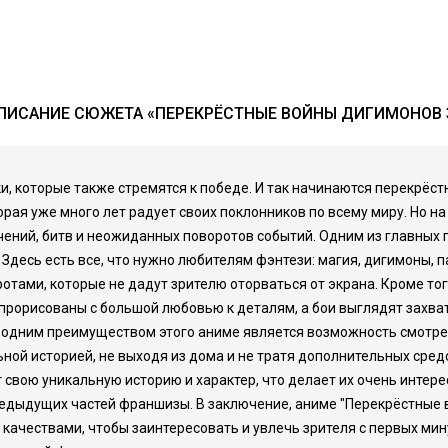
ПИСАНИЕ СЮЖЕТА «ПЕРЕКРЁСТНЫЕ ВОЙНЫ ДИГИМОНОВ 
оки, которые также стремятся к победе. И так начинаются перекрё
рая уже много лет радует своих поклонников по всему миру. Но на
ений, битв и неожиданных поворотов событий. Одним из главных 
. Здесь есть все, что нужно любителям фэнтези: магия, дигимоны,
ами, которые не дадут зрителю оторваться от экрана. Кроме тог
прорисованы с большой любовью к деталям, а бои выглядят захва
 одним преимуществом этого аниме является возможность смотрет
льной историей, не выходя из дома и не тратя дополнительных сре
 свою уникальную историю и характер, что делает их очень инте
редыдущих частей франшизы. В заключение, аниме "Перекрёстные 
ачествами, чтобы заинтересовать и увлечь зрителя с первых мин