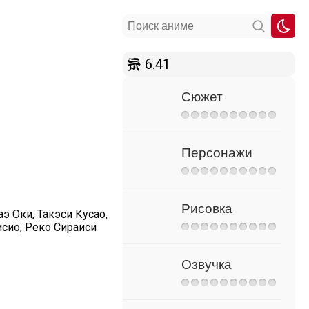
6.41
Сюжет
Персонажи
Рисовка
э Оки, Такэси Кусао,
исио, Рёко Сираиси
Озвучка