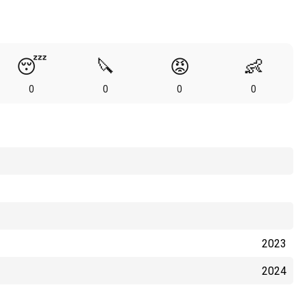
😴
🔪
😡
👶
0
0
0
0
2023
2024