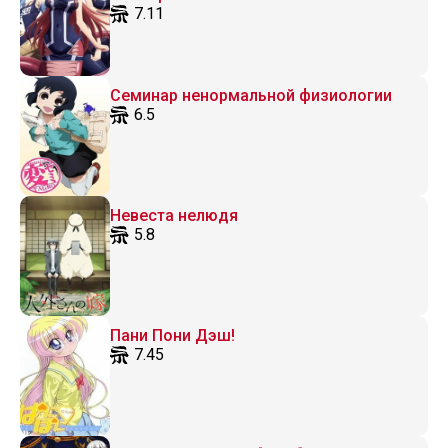
7.11
Семинар ненормальной физиологии
6.5
Невеста нелюдя
5.8
Пани Пони Дэш!
7.45