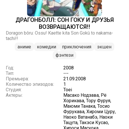
ДРАГОНБОЛЛ: СОН ГОКУ И ДРУЗЬЯ
ВОЗВРАЩАЮТСЯ!!
Doragon bôru: Ossu! Kaette kita Son Gokû to nakama-
tachi!!
аниме
комедии
приключения
экшен
фэнтези
Год:
2008
Тип:
---
Премьера:
21.09.2008
Количество эпизодов:
1
Студия:
Toei
Актеры:
Масако Нодзава, Рё
Хорикава, Тору Фуруя,
Маюми Танака, Тосио
Фурукава, Хироми Цуру,
Наоко Ватанабэ, Наоки
Тацута, Такэси Кусао,
Хироси Масуока