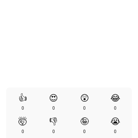
👍
😍
😲
😂
0
0
0
0
🤯
👎
🤪
😭
0
0
0
0