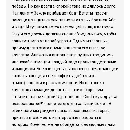
победы. Но как всегда, спокойствие не длилось долго.
На планету Земля прибывает брат Вегеты, просит
помощи в защите своей планеты от злых братьев Або
и Кадо. И тут начинается настоящий экшн, в котором
Гоку и его друзья должны снова объединиться, чтобы
защитить мир от новой угрозы. Одним из главных
преимуществ этого аниме является его высокое
качество. Анимация выполнена в лучших традициях
японской анимации, каждый кадр пропитан деталями
и эмоциями. Боевые сцены выполнены впечатляюще и
захватывающе, а спецэффекты добавляют
атмосферности и реалистичности. Но не только
качество анимации делает это аниме хорошим.
Отличительной чертой "Драгонболл: Сон Гоку и друзья
возвращаются!!" является его уникальный сюжет. В
этой части мы увидим новых персонажей, которые
привносят свежесть и интересные повороты в
историю. Конечно же, не обойдется без любимых нам