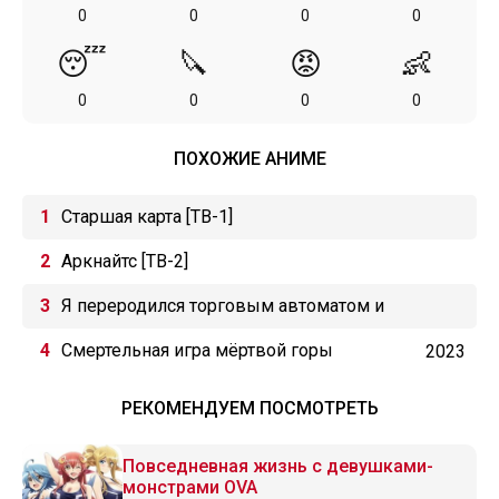
0
0
0
0
😴
🔪
😡
👶
0
0
0
0
ПОХОЖИЕ АНИМЕ
Старшая карта [ТВ-1]
Аркнайтс [ТВ-2]
Я переродился торговым автоматом и
скитаюсь по лабиринту
Смертельная игра мёртвой горы
2023
РЕКОМЕНДУЕМ ПОСМОТРЕТЬ
Повседневная жизнь с девушками-
монстрами OVA