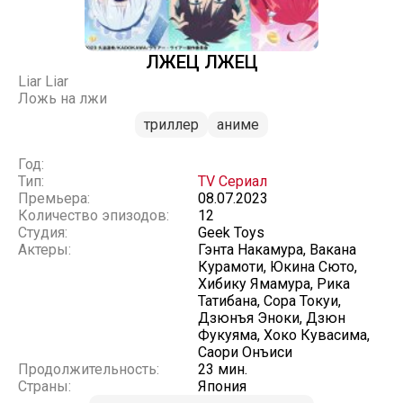
ЛЖЕЦ ЛЖЕЦ
Liar Liar
Ложь на лжи
триллер
аниме
Год:
Тип:
TV Сериал
Премьера:
08.07.2023
Количество эпизодов:
12
Студия:
Geek Toys
Актеры:
Гэнта Накамура, Вакана
Курамоти, Юкина Сюто,
Хибику Ямамура, Рика
Татибана, Сора Токуи,
Дзюнъя Эноки, Дзюн
Фукуяма, Хоко Кувасима,
Саори Онъиси
Продолжительность:
23 мин.
Страны:
Япония