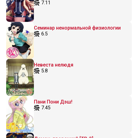
7.11
Семинар ненормальной физиологии
6.5
Невеста нелюдя
5.8
Пани Пони Дэш!
7.45