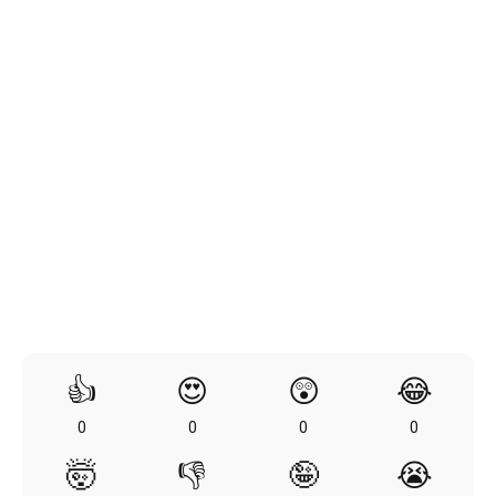
👍
😍
😲
😂
0
0
0
0
🤯
👎
🤪
😭