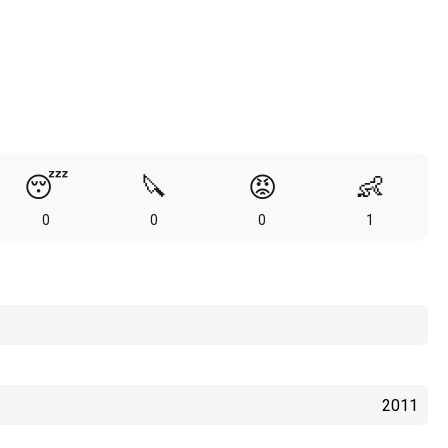
😴
🔪
😡
👶
0
0
0
1
2011