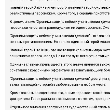
Главный герой Хару - это не просто типичный герой-охотник
реалистичным персонажем. Кроме того, в сериале присутств
В целом, аниме "Хроники защиты небес и уничтожения демо
персонажи не оставят равнодушным ни одного зрителя. Смо
"Хроники защиты небес и уничтожения демонов" - это захва
вечным противостоянием. Но только один юный герой может
Главный герой Сяо Шэн - это настоящий хранитель мира, ко
защитником своего народа. Но на его пути встанут не тольк
Одним из главных преимуществ этого аниме является высок
сочетании с красочными эффектами и захватывающими боям
"Хроники защиты небес и уничтожения демонов" доступны д
захватывающей историей в любое время и в любом месте.
Кроме захватывающего сюжета, аниме поражает также свои
для зрителя. Герои развиваются вместе с сюжетом, проходя
Отдельного внимания заслуживает художественный стиль ан