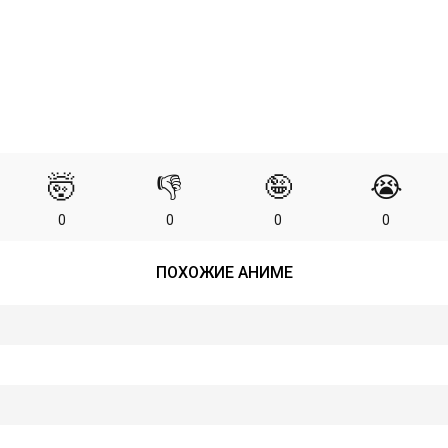
🤯
👎
🤪
😭
0
0
0
0
ПОХОЖИЕ АНИМЕ