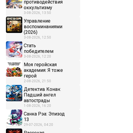
противодействия
оккультизму
3-08-2026, 13:50
Управление
воспоминаниями
(2026)
3-08-2026, 12:50
Стать
победителем
3-08-2026, 12:20
Моя геройская
академия: Я тоже
герой
2-08-2026, 21:50
Детектив Конан:
Падший ангел
автострады
1-08-2026, 16:20
Санка Рэа: Эпизод
13
29-07-2026, 04:20
Рассекая