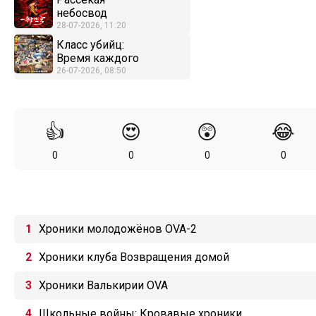
небосвод
28-07-2026, 11:20
Класс убийц:
Время каждого
26-07-2026, 08:50
👍
😍
😲
😂
0
0
0
0
Хроники молодожёнов OVA-2
Хроники клуба Возвращения домой
Хроники Валькирии OVA
Школьные войны: Кровавые хроники