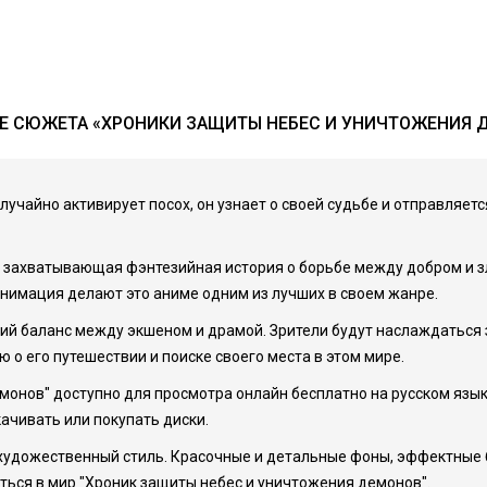
Е СЮЖЕТА «ХРОНИКИ ЗАЩИТЫ НЕБЕС И УНИЧТОЖЕНИЯ 
лучайно активирует посох, он узнает о своей судьбе и отправляет
о захватывающая фэнтезийная история о борьбе между добром и зл
нимация делают это аниме одним из лучших в своем жанре.
ший баланс между экшеном и драмой. Зрители будут наслаждать
о его путешествии и поиске своего места в этом мире.
емонов" доступно для просмотра онлайн бесплатно на русском язы
ачивать или покупать диски.
й художественный стиль. Красочные и детальные фоны, эффектны
ться в мир "Хроник защиты небес и уничтожения демонов".