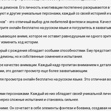
 на демонов. Его личность и мотивации постепенно раскрываются в 
уют и другие уникальные персонажи, каждый со своей историей и 
нов" - это отличный выбор для любителей фэнтези и экшена. Каче
трите онлайн бесплатно на русском языке и погрузитесь в захва
тывающее аниме, которое не оставит равнодушным ни одного зрит
 изменить ход истории.
торый с рождения обладает особыми способностями. Ему предстои
о демоны, но и собственные сомнения и испытания.
ое качество анимации. Каждый кадр пропитан вниманием к деталя
и, это делает просмотр еще более захватывающим.
ля просмотра онлайн бесплатно на русском языке. Это отличная 
ми персонажами. Каждый из них обладает своей уникальной лично
 через сложные испытания и становясь сильнее.
име. Он сочетает в себе элементы фэнтези и боевика, создавая 