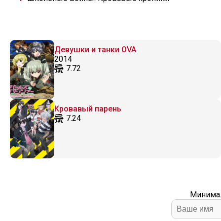
Девушки и танки OVA
2014
7.72
Кровавый парень
7.24
Минимал