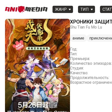
ЖАНР
ТИП
СТАТ
ХРОНИКИ ЗАЩИТ
Shu Tian Fu Mo Lu
аниме
приключен
Год:
Тип:
Премьера:
Количество эпизодов:
Студия:
Качество:
Продолжительность:
Возрастное ограничен