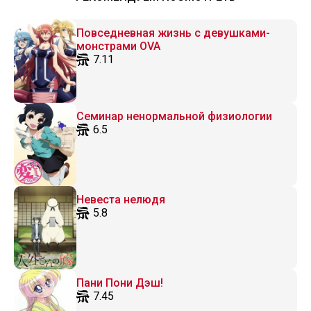
Повседневная жизнь с девушками-
монстрами OVA
7.11
Семинар ненормальной физиологии
6.5
Невеста нелюдя
5.8
Пани Пони Дэш!
7.45