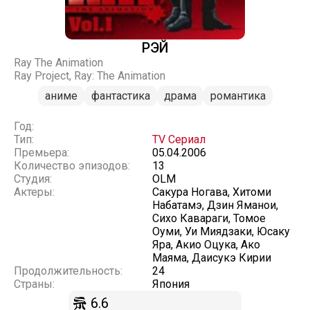
РЭЙ
Ray The Animation
Ray Project, Ray: The Animation
аниме
фантастика
драма
романтика
Год:
Тип:
TV Сериал
Премьера:
05.04.2006
Количество эпизодов:
13
Студия:
OLM
Актеры:
Сакура Ногава, Хитоми
Набатамэ, Дзин Яманои,
Сихо Кавараги, Томое
Оуми, Уи Миядзаки, Юсаку
Яра, Акио Оцука, Ако
Маяма, Даисукэ Кирии
Продолжительность:
24
Страны:
Япония
6.6