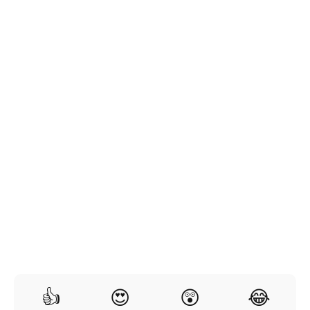
👍
😍
😲
😂