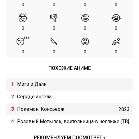
0
0
0
0
🤯
👎
🤪
😭
0
0
0
0
😴
🔪
😡
👶
0
0
0
0
ПОХОЖИЕ АНИМЕ
Миги и Дали
Сердце ангела
Покемон: Консьерж
2023
Розовый Мотылек, воительница в неглиже [ТВ]
РЕКОМЕНДУЕМ ПОСМОТРЕТЬ