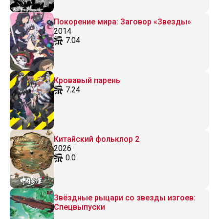
Покорение мира: Заговор «Звезды»
2014
7.04
Кровавый парень
7.24
Китайский фольклор 2
2026
0.0
Звёздные рыцари со звезды изгоев:
Спецвыпуски