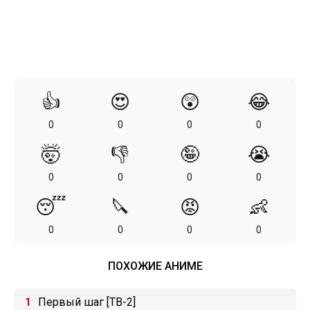
👍
😍
😲
😂
0
0
0
0
🤯
👎
🤪
😭
0
0
0
0
😴
🔪
😡
👶
0
0
0
0
ПОХОЖИЕ АНИМЕ
Первый шаг [ТВ-2]