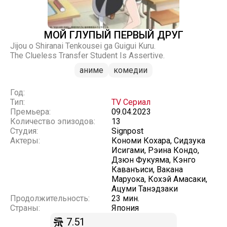
МОЙ ГЛУПЫЙ ПЕРВЫЙ ДРУГ
Jijou o Shiranai Tenkousei ga Guigui Kuru.
The Clueless Transfer Student Is Assertive.
аниме
комедии
Год:
Тип:
TV Сериал
Премьера:
09.04.2023
Количество эпизодов:
13
Студия:
Signpost
Актеры:
Кономи Кохара, Сидзука
Исигами, Рэина Кондо,
Дзюн Фукуяма, Кэнго
Каванъиси, Вакана
Маруока, Кохэй Амасаки,
Ацуми Танэдзаки
Продолжительность:
23 мин.
Страны:
Япония
7.51