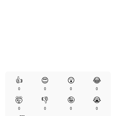
👍
😍
😲
😂
0
0
0
0
🤯
👎
🤪
😭
0
0
0
0