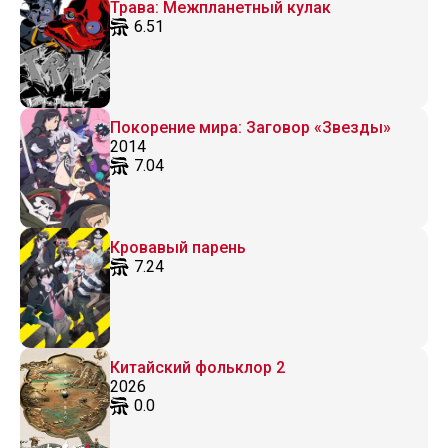
Трава: Межпланетный кулак
6.51
Покорение мира: Заговор «Звезды»
2014
7.04
Кровавый парень
7.24
Китайский фольклор 2
2026
0.0