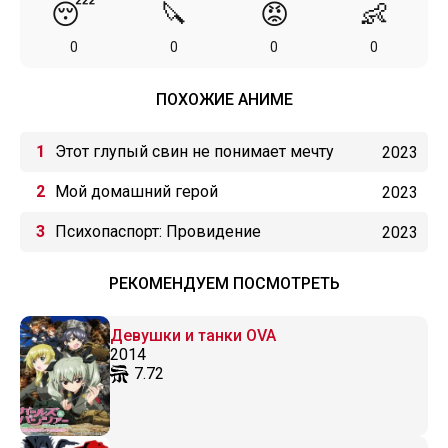
😴
🔪
😡
👶
0
0
0
0
ПОХОЖИЕ АНИМЕ
Этот глупый свин не понимает мечту
2023
сестры на прогулке
Мой домашний герой
2023
Психопаспорт: Провидение
2023
РЕКОМЕНДУЕМ ПОСМОТРЕТЬ
Девушки и танки OVA
2014
7.72