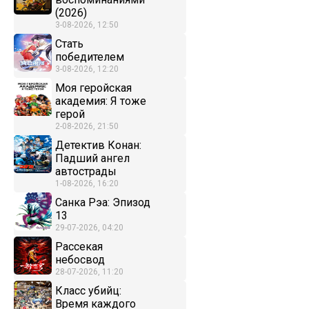
(2026)
3-08-2026, 12:50
Стать
победителем
3-08-2026, 12:20
Моя геройская
академия: Я тоже
герой
2-08-2026, 21:50
Детектив Конан:
Падший ангел
автострады
1-08-2026, 16:20
Санка Рэа: Эпизод
13
29-07-2026, 04:20
Рассекая
небосвод
28-07-2026, 11:20
Класс убийц:
Время каждого