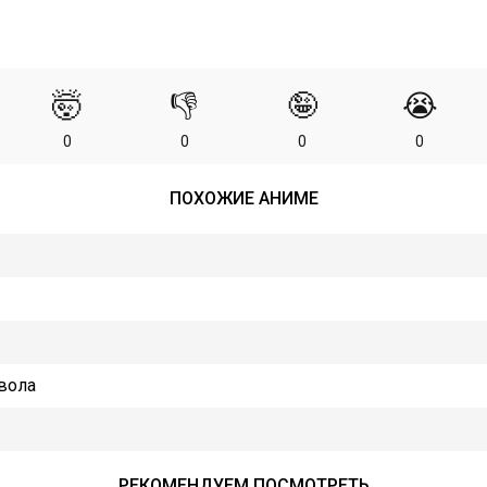
🤯
👎
🤪
😭
0
0
0
0
ПОХОЖИЕ АНИМЕ
вола
РЕКОМЕНДУЕМ ПОСМОТРЕТЬ