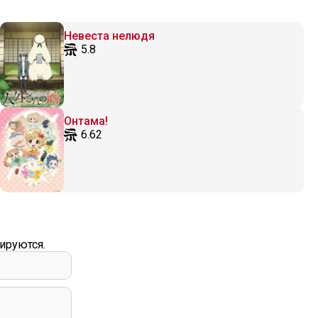
Невеста нелюдя
5.8
Онтама!
6.62
ируются.