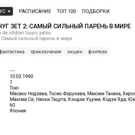
УС
РАСПИСАНИЕ
ТОП 100
ПОДБОРКИ
УГ ЗЕТ 2: САМЫЙ СИЛЬНЫЙ ПАРЕНЬ В МИРЕ
 de ichiban tsuyoi yatsu
: Самый сильный парень в мире
фантастика
приключения
экшен
фэнтези
---
10.03.1990
1
Toei
Масако Нодзава, Тосио Фурукава, Маюми Танака, Хиро
Маюми Сё, Наоки Тацута, Кэндзи Уцуми, Кодзи Яда, Ю
60
Япония