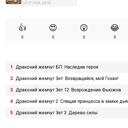
26-07-2026, 08:50
👍
😍
😲
😂
0
0
0
0
Драконий жемчуг БП: Наследие героя
Драконий жемчуг Зет: Возвращайся, мой Гохан!
Драконий жемчуг Зет 12: Возрождение Фьюжна
Драконий жемчуг 2: Спящая принцесса в замке дья
Драконий жемчуг Зет 3: Дерево силы