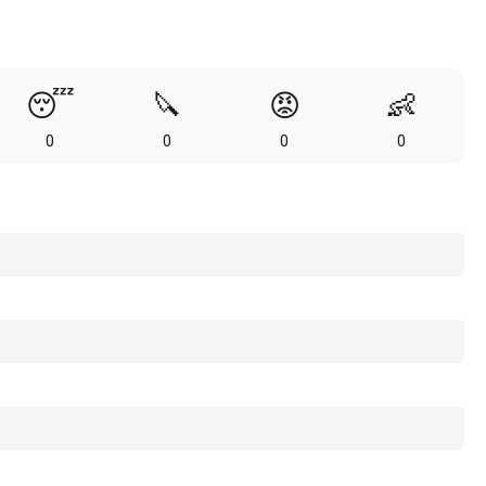
😴
🔪
😡
👶
0
0
0
0