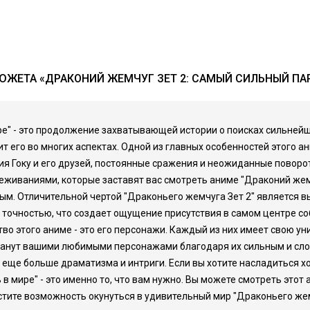
ЮЖЕТА «ДРАКОНИЙ ЖЕМЧУГ ЗЕТ 2: САМЫЙ СИЛЬНЫЙ ПАР
е" - это продолжение захватывающей истории о поисках сильнейше
ит его во многих аспектах. Одной из главных особенностей этого 
я Гоку и его друзей, постоянные сражения и неожиданные поворо
иваниями, которые заставят вас смотреть аниме "Драконий жемчуг
ым. Отличительной чертой "Драконьего жемчуга Зет 2" является 
точностью, что создает ощущение присутствия в самом центре со
во этого аниме - это его персонажи. Каждый из них имеет свою ун
ои станут вашими любимыми персонажами благодаря их сильным и с
 еще больше драматизма и интриги. Если вы хотите насладиться
в мире" - это именно то, что вам нужно. Вы можете смотреть этот 
стите возможность окунуться в удивительный мир "Драконьего жем