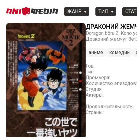
ЖАНР
ТИП
СТАТ
ДРАКОНИЙ ЖЕМЧ
Doragon bôru Z: Kono yo
Драконий жемчуг Зет
аниме
комедии
Год:
Тип:
Премьера:
Количество эпизодов:
Студия:
Актеры:
Продолжительность:
Страны: