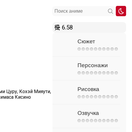
6.58
Сюжет
Персонажи
Рисовка
ми Цуру, Кохэй Мияути,
кимаса Кисино
Озвучка