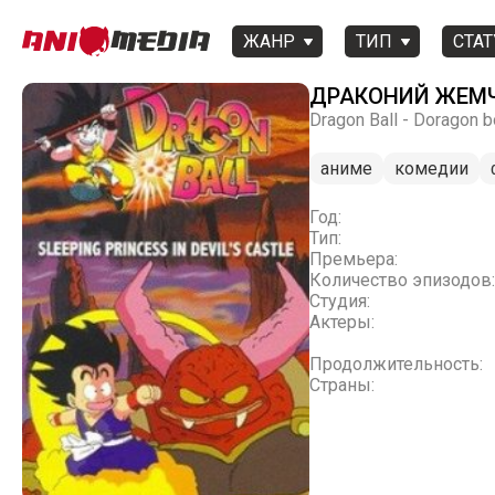
ЖАНР
ТИП
СТАТ
ДРАКОНИЙ ЖЕМЧ
Dragon Ball - Doragon b
аниме
комедии
Год:
Тип:
Премьера:
Количество эпизодов:
Студия:
Актеры:
Продолжительность:
Страны: