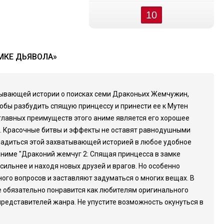
10
МКЕ ДЬЯВОЛА»
атывающей истории о поисках семи Драконьих Жемчужин,
тобы разбудить спящую принцессу и принести ее к Мутен
лавных преимуществ этого аниме является его хорошее
а. Красочные битвы и эффекты не оставят равнодушными
ладиться этой захватывающей историей в любое удобное
аниме "Драконий жемчуг 2: Спящая принцесса в замке
сильнее и находя новых друзей и врагов. Но особенно
ного вопросов и заставляют задуматься о многих вещах. В
е обязательно понравится как любителям оригинального
редставителей жанра. Не упустите возможность окунуться в