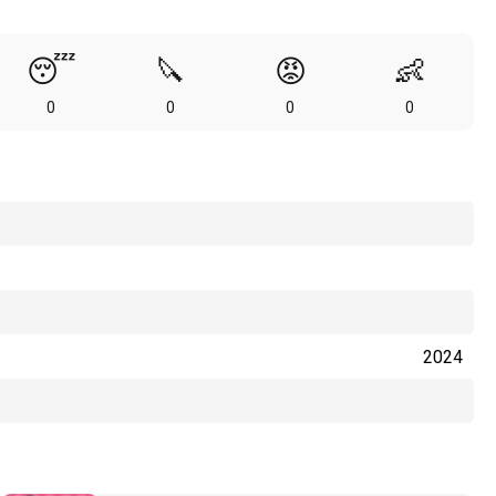
😴
🔪
😡
👶
0
0
0
0
2024