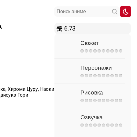
А
6.73
Сюжет
Персонажи
ка, Хироми Цуру, Наоки
Рисовка
Даисукэ Гори
Озвучка