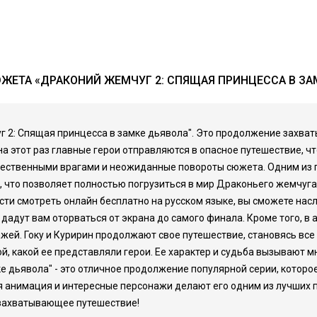
ЖЕТА «ДРАКОНИЙ ЖЕМЧУГ 2: СПЯЩАЯ ПРИНЦЕССА В ЗА
чуг 2: Спящая принцесса в замке дьявола". Это продолжение захв
а этот раз главные герои отправляются в опасное путешествие, ч
щественными врагами и неожиданные повороты сюжета. Одним из г
, что позволяет полностью погрузиться в мир Драконьего жемчуг
ти смотреть онлайн бесплатно на русском языке, вы сможете нас
адут вам оторваться от экрана до самого финала. Кроме того, в 
ей. Гоку и Куририн продолжают свое путешествие, становясь все 
, какой ее представляли герои. Ее характер и судьба вызывают м
е дьявола" - это отличное продолжение популярной серии, которо
я анимация и интересные персонажи делают его одним из лучших п
 захватывающее путешествие!