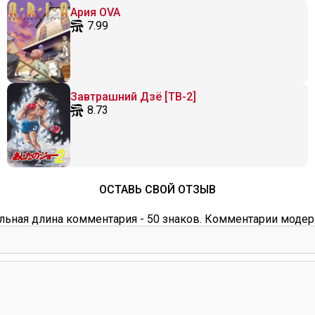
Ария OVA
7.99
Завтрашний Дзё [ТВ-2]
8.73
ОСТАВЬ СВОЙ ОТЗЫВ
ьная длина комментария - 50 знаков. Комментарии модер