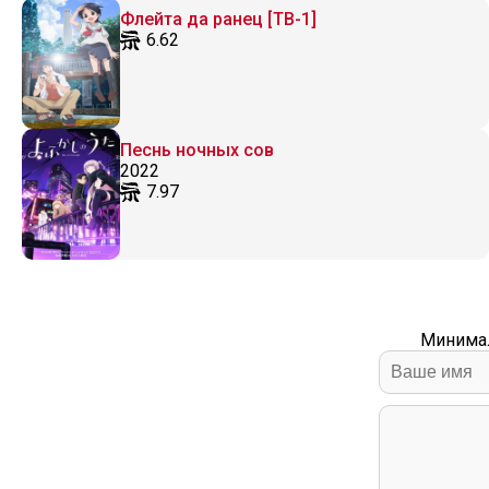
Флейта да ранец [ТВ-1]
6.62
Песнь ночных сов
2022
7.97
Минимал