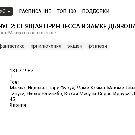
УС
РАСПИСАНИЕ
ТОП 100
ПОДБОРКИ
УГ 2: СПЯЩАЯ ПРИНЦЕССА В ЗАМКЕ ДЬЯВОЛ
ôru: Majinjô no nemuri hime
фантастика
приключения
экшен
фэнтези
---
18.07.1987
1
Toei
Масако Нодзава, Тору Фуруя, Мами Кояма, Маюми Тана
Тацута, Наоко Ватанабэ, Кохэй Мияути, Сёдзо Идзука, 
45
Япония