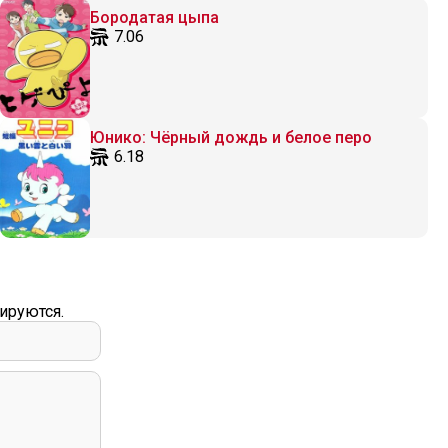
Бородатая цыпа
7.06
Юнико: Чёрный дождь и белое перо
6.18
ируются.