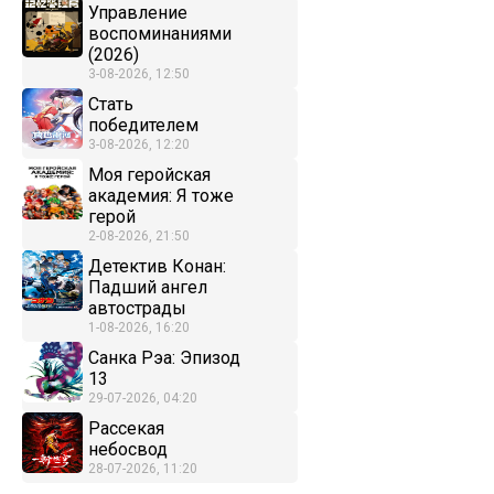
Управление
воспоминаниями
(2026)
3-08-2026, 12:50
Стать
победителем
3-08-2026, 12:20
Моя геройская
академия: Я тоже
герой
2-08-2026, 21:50
Детектив Конан:
Падший ангел
автострады
1-08-2026, 16:20
Санка Рэа: Эпизод
13
29-07-2026, 04:20
Рассекая
небосвод
28-07-2026, 11:20