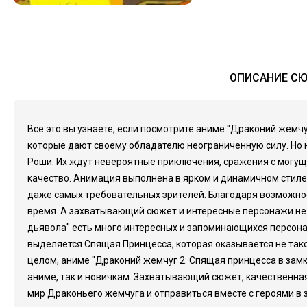
ОПИСАНИЕ СЮ
Все это вы узнаете, если посмотрите аниме "Драконий жем
которые дают своему обладателю неограниченную силу. Но н
Роши. Их ждут невероятные приключения, сражения с могу
качество. Анимация выполнена в ярком и динамичном стиле
даже самых требовательных зрителей. Благодаря возможнос
время. А захватывающий сюжет и интересные персонажи не д
дьявола" есть много интересных и запоминающихся персонаж
выделяется Спящая Принцесса, которая оказывается не такой
целом, аниме "Драконий жемчуг 2: Спящая принцесса в замк
аниме, так и новичкам. Захватывающий сюжет, качественна
мир Драконьего жемчуга и отправиться вместе с героями в