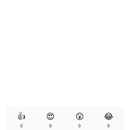
👍
😍
😲
😂
0
0
0
0