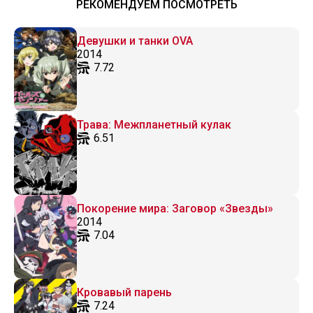
РЕКОМЕНДУЕМ ПОСМОТРЕТЬ
Девушки и танки OVA
2014
7.72
Трава: Межпланетный кулак
6.51
Покорение мира: Заговор «Звезды»
2014
7.04
Кровавый парень
7.24