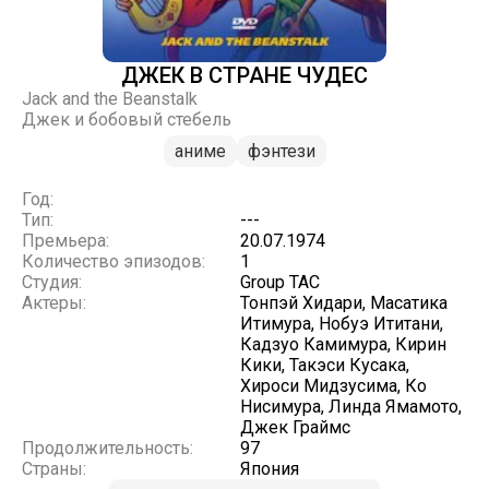
ДЖЕК В СТРАНЕ ЧУДЕС
Jack and the Beanstalk
Джек и бобовый стебель
аниме
фэнтези
Год:
Тип:
---
Премьера:
20.07.1974
Количество эпизодов:
1
Студия:
Group TAC
Актеры:
Тонпэй Хидари, Масатика
Итимура, Нобуэ Ититани,
Кадзуо Камимура, Кирин
Кики, Такэси Кусака,
Хироси Мидзусима, Ко
Нисимура, Линда Ямамото,
Джек Граймс
Продолжительность:
97
Страны:
Япония