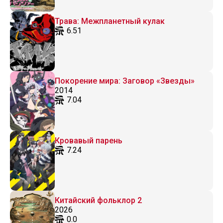
Трава: Межпланетный кулак
6.51
Покорение мира: Заговор «Звезды»
2014
7.04
Кровавый парень
7.24
Китайский фольклор 2
2026
0.0