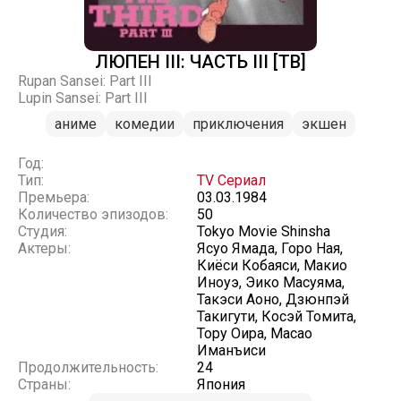
ЛЮПЕН III: ЧАСТЬ III [ТВ]
Rupan Sansei: Part III
Lupin Sansei: Part III
аниме
комедии
приключения
экшен
Год:
Тип:
TV Сериал
Премьера:
03.03.1984
Количество эпизодов:
50
Студия:
Tokyo Movie Shinsha
Актеры:
Ясуо Ямада, Горо Ная,
Киёси Кобаяси, Макио
Иноуэ, Эико Масуяма,
Такэси Аоно, Дзюнпэй
Такигути, Косэй Томита,
Тору Оира, Масао
Иманъиси
Продолжительность:
24
Страны:
Япония