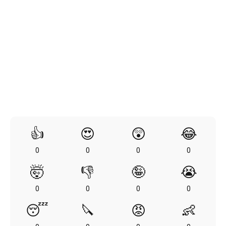
👍
😍
😲
😂
0
0
0
0
🤯
👎
🤪
😭
0
0
0
0
😴
🔪
😡
👶