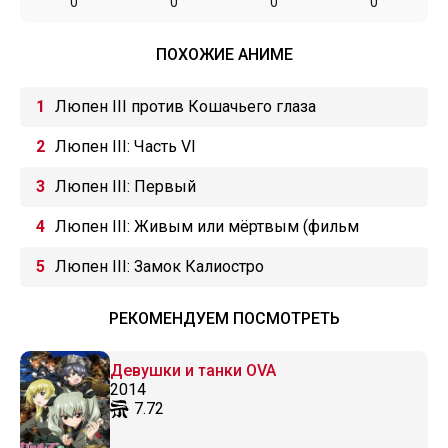
0
0
0
0
ПОХОЖИЕ АНИМЕ
Люпен III против Кошачьего глаза
Люпен III: Часть VI
Люпен III: Первый
Люпен III: Живым или мёртвым (фильм
шестой)
Люпен III: Замок Калиостро
РЕКОМЕНДУЕМ ПОСМОТРЕТЬ
Девушки и танки OVA
2014
7.72