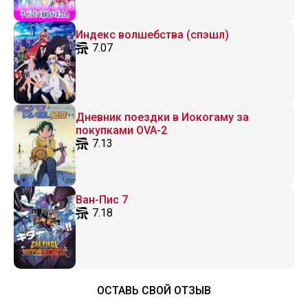
Индекс волшебства (спэшл)
7.07
Дневник поездки в Иокогаму за
покупками OVA-2
7.13
Ван-Пис 7
7.18
ОСТАВЬ СВОЙ ОТЗЫВ