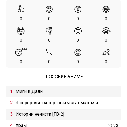
👍
😍
😲
😂
0
0
0
0
🤯
👎
🤪
😭
0
0
0
0
😴
🔪
😡
👶
0
0
0
0
ПОХОЖИЕ АНИМЕ
Миги и Дали
Я переродился торговым автоматом и
скитаюсь по лабиринту
Истории нечисти [ТВ-2]
Храм
2023