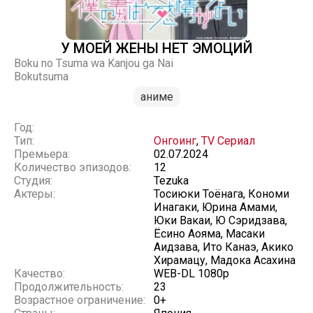
У МОЕЙ ЖЕНЫ НЕТ ЭМОЦИЙ
Boku no Tsuma wa Kanjou ga Nai
Bokutsuma
аниме
Год:
Тип:
Онгоинг
,
TV Сериал
Премьера:
02.07.2024
Количество эпизодов:
12
Студия:
Tezuka
Актеры:
Тосиюки Тоёнага, Кономи
Инагаки, Юрина Амами,
Юки Вакаи, Ю Сэридзава,
Ёсино Аояма, Масаки
Аидзава, Ито Канаэ, Акико
Хирамацу, Мадока Асахина
Качество:
WEB-DL 1080p
Продолжительность:
23
Возрастное ограничение:
0+