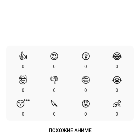
👍
😍
😲
😂
0
0
0
0
🤯
👎
🤪
😭
0
0
0
0
😴
🔪
😡
👶
0
0
0
0
ПОХОЖИЕ АНИМЕ