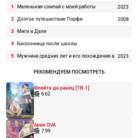
Маленькая сэмпай с моей работы
2023
Долгое путешествие Порфи
2008
Миги и Дали
Бессонница после школы
Мужчина средних лет и его похождения в
2023
VRMMO
РЕКОМЕНДУЕМ ПОСМОТРЕТЬ
Флейта да ранец [ТВ-1]
6.62
Ария OVA
7.99