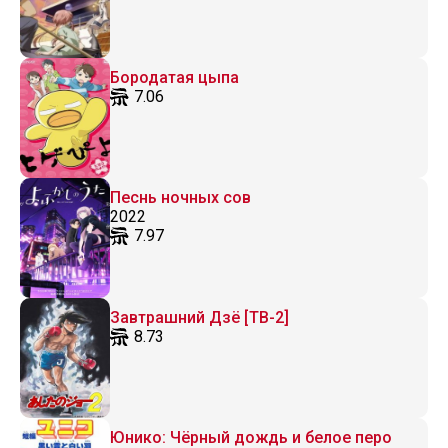
Бородатая цыпа
7.06
Песнь ночных сов
2022
7.97
Завтрашний Дзё [ТВ-2]
8.73
Юнико: Чёрный дождь и белое перо