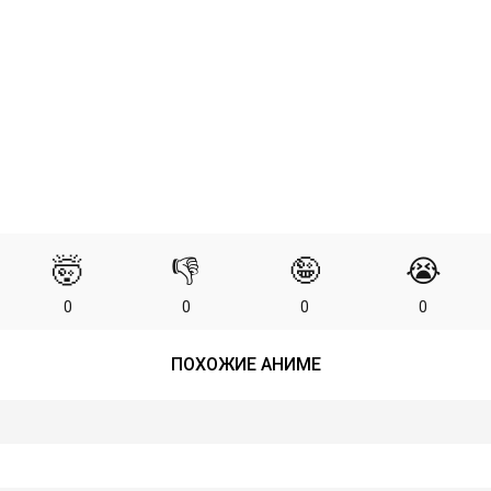
🤯
👎
🤪
😭
0
0
0
0
ПОХОЖИЕ АНИМЕ