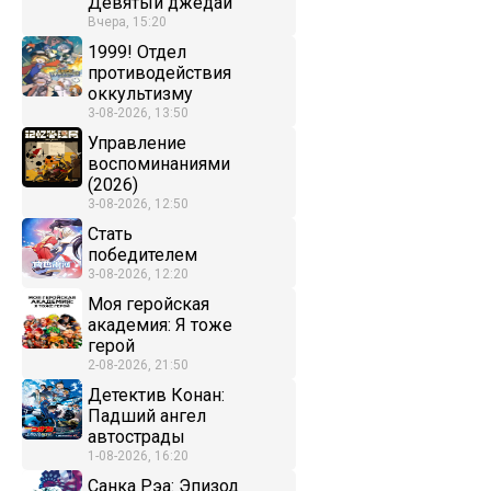
Девятый джедай
Вчера, 15:20
1999! Отдел
противодействия
оккультизму
3-08-2026, 13:50
Управление
воспоминаниями
(2026)
3-08-2026, 12:50
Стать
победителем
3-08-2026, 12:20
Моя геройская
академия: Я тоже
герой
2-08-2026, 21:50
Детектив Конан:
Падший ангел
автострады
1-08-2026, 16:20
Санка Рэа: Эпизод