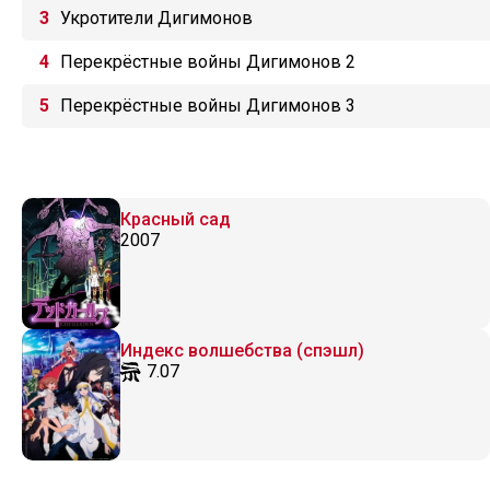
Укротители Дигимонов
Перекрёстные войны Дигимонов 2
Перекрёстные войны Дигимонов 3
Красный сад
2007
Индекс волшебства (спэшл)
7.07