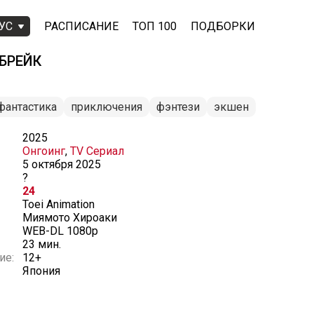
УС
РАСПИСАНИЕ
ТОП 100
ПОДБОРКИ
БРЕЙК
фантастика
приключения
фэнтези
экшен
2025
Онгоинг
,
TV Сериал
5 октября 2025
?
24
Toei Animation
Миямото Хироаки
WEB-DL 1080p
23 мин.
ие:
12+
Япония