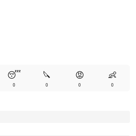
😴
🔪
😡
👶
0
0
0
0