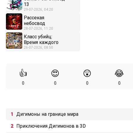
13
29-07-2026, 04:20
Рассекая
небосвод
28-07-2026, 11:20
Класс убийц:
Время каждого
26-07-2026, 08:50
👍
😍
😲
😂
0
0
0
0
Дигимоны на границе мира
Приключения Дигимонов в 3D