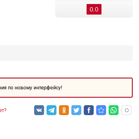
0.0
ния по новому интерфейсу!
ет?