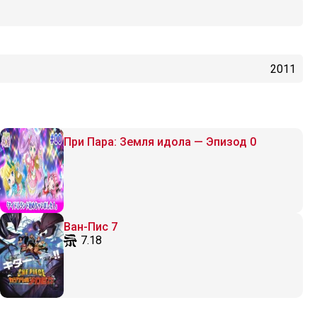
2011
При Пара: Земля идола — Эпизод 0
Ван-Пис 7
7.18