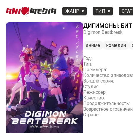
ЖАНР
ТИП
СТАТ
ДИГИМОНЫ: БИТ
Digimon Beatbreak
аниме
комедии
Год:
Тип:
Премьера:
Количество эпизодов:
Вышла серия:
Студия:
Режиссер:
Качество:
Продолжительность:
Возрастное ограничен
Страны: