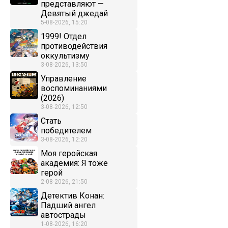
представляют —
Девятый джедай
5-08-2026, 15:20
1999! Отдел
противодействия
оккультизму
3-08-2026, 13:50
Управление
воспоминаниями
(2026)
3-08-2026, 12:50
Стать
победителем
3-08-2026, 12:20
Моя геройская
академия: Я тоже
герой
2-08-2026, 21:50
Детектив Конан:
Падший ангел
автострады
1-08-2026, 16:20