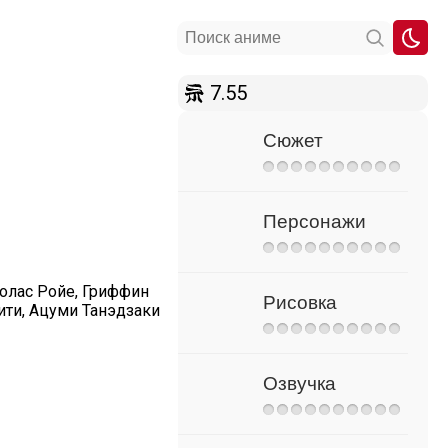
7.55
Сюжет
Персонажи
олас Ройе, Гриффин
Рисовка
ити, Ацуми Танэдзаки
Озвучка