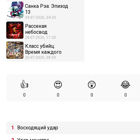
Санка Рэа: Эпизод
13
29-07-2026, 04:20
Рассекая
небосвод
28-07-2026, 11:20
Класс убийц:
Время каждого
26-07-2026, 08:50
👍
😍
😲
😂
0
0
0
0
Восходящий удар