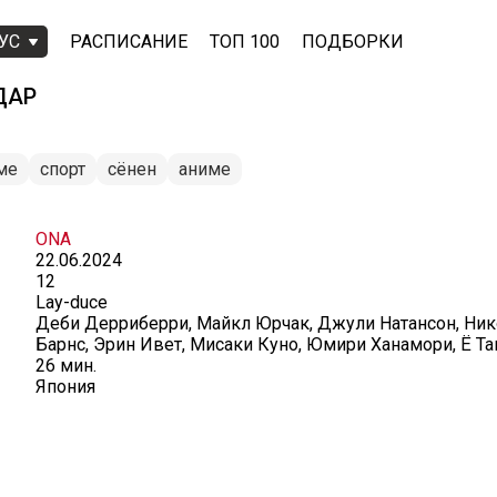
УС
РАСПИСАНИЕ
ТОП 100
ПОДБОРКИ
ДАР
ме
спорт
сёнен
аниме
ONA
22.06.2024
12
Lay-duce
Деби Дерриберри, Майкл Юрчак, Джули Натансон, Ник
Барнс, Эрин Ивет, Мисаки Куно, Юмири Ханамори, Ё Та
26 мин.
Япония