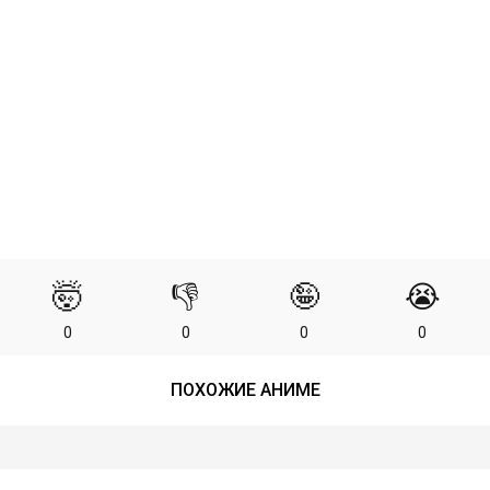
🤯
👎
🤪
😭
0
0
0
0
ПОХОЖИЕ АНИМЕ