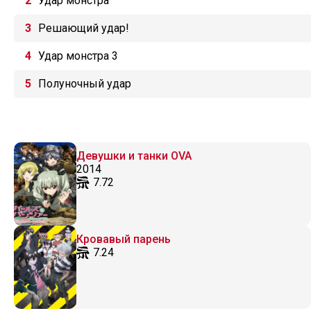
Удар монстра
Решающий удар!
Удар монстра 3
Полуночный удар
Девушки и танки OVA
2014
7.72
Кровавый парень
7.24