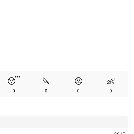
😴
🔪
😡
👶
0
0
0
0