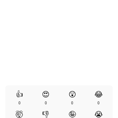
👍
😍
😲
😂
0
0
0
0
🤯
👎
🤪
😭