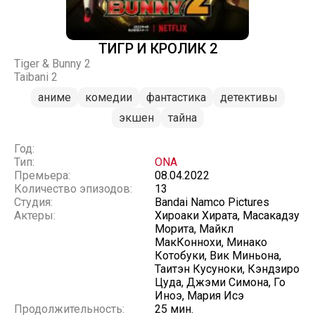
ТИГР И КРОЛИК 2
Tiger & Bunny 2
Taibani 2
аниме
комедии
фантастика
детективы
экшен
тайна
Год:
Тип:
ONA
Премьера:
08.04.2022
Количество эпизодов:
13
Студия:
Bandai Namco Pictures
Актеры:
Хироаки Хирата, Масакадзу
Морита, Майкл
МакКоннохи, Минако
Котобуки, Вик Миньона,
Таитэн Кусуноки, Кэндзиро
Цуда, Джэми Симона, Го
Иноэ, Мария Исэ
Продолжительность:
25 мин.