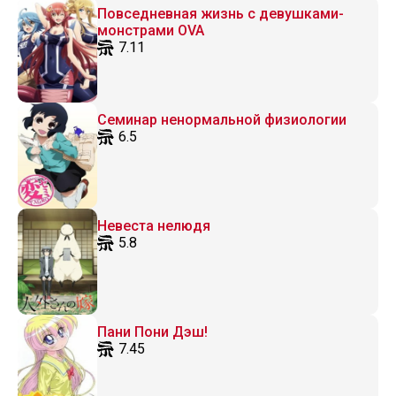
Повседневная жизнь с девушками-
монстрами OVA
7.11
Семинар ненормальной физиологии
6.5
Невеста нелюдя
5.8
Пани Пони Дэш!
7.45