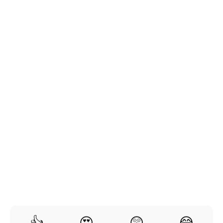
👍
😍
😲
😂