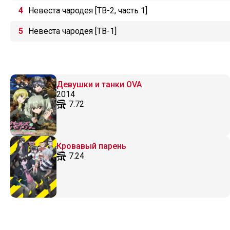
Невеста чародея [ТВ-2, часть 1]
Невеста чародея [ТВ-1]
Девушки и танки OVA
2014
7.72
Кровавый парень
7.24