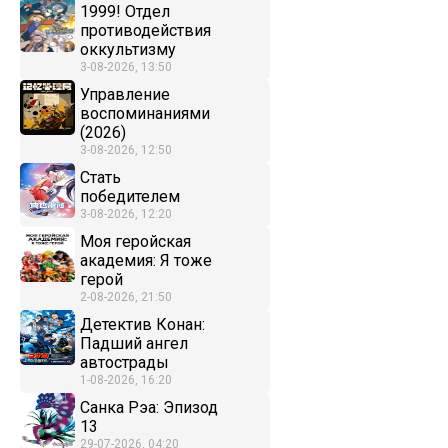
1999! Отдел
противодействия
оккультизму
3-08-2026, 13:50
Управление
воспоминаниями
(2026)
3-08-2026, 12:50
Стать
победителем
3-08-2026, 12:20
Моя геройская
академия: Я тоже
герой
2-08-2026, 21:50
Детектив Конан:
Падший ангел
автострады
1-08-2026, 16:20
Санка Рэа: Эпизод
13
29-07-2026, 04:20