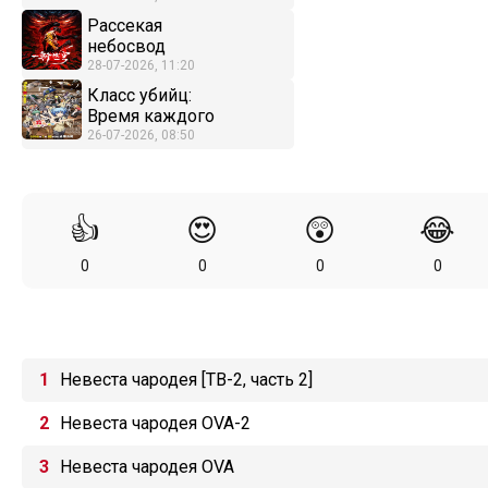
Рассекая
небосвод
28-07-2026, 11:20
Класс убийц:
Время каждого
26-07-2026, 08:50
👍
😍
😲
😂
0
0
0
0
Невеста чародея [ТВ-2, часть 2]
Невеста чародея OVA-2
Невеста чародея OVA