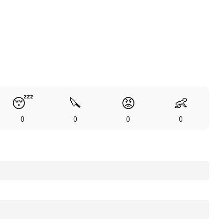
😴
🔪
😡
👶
0
0
0
0