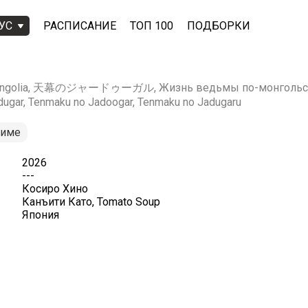
УС
РАСПИСАНИЕ
ТОП 100
ПОДБОРКИ
n Mongolia, 天幕のジャードゥーガル, Жизнь ведьмы по-монгольски, 
ugar, Tenmaku no Jadoogar, Tenmaku no Jadugaru
ниме
2026
---
Косиро Хино
Канъити Като, Tomato Soup
Япония