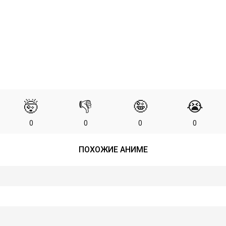
🤯
👎
🤪
😭
0
0
0
0
ПОХОЖИЕ АНИМЕ