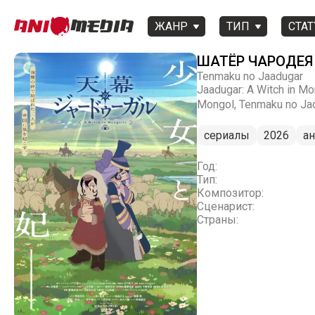
ЖАНР
ТИП
СТАТ
ШАТЁР ЧАРОДЕЯ
Tenmaku no Jaadugar
Jaadugar: A Witch i
Mongol, Tenmaku no Jad
сериалы
2026
а
Год:
Тип:
Композитор:
Сценарист:
Страны: