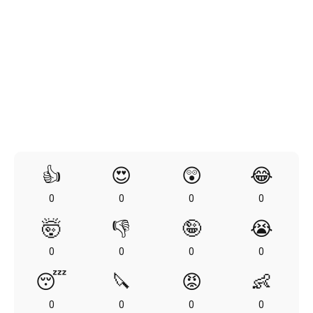
👍
😍
😲
😂
0
0
0
0
🤯
👎
🤪
😭
0
0
0
0
😴
🔪
😡
👶
0
0
0
0