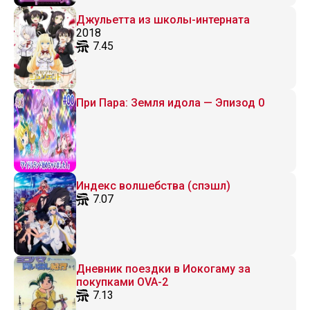
Джульетта из школы-интерната
2018
7.45
При Пара: Земля идола — Эпизод 0
Индекс волшебства (спэшл)
7.07
Дневник поездки в Иокогаму за
покупками OVA-2
7.13