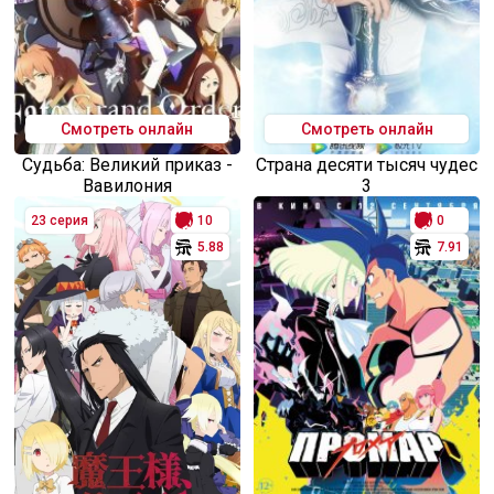
Смотреть онлайн
Смотреть онлайн
Судьба: Великий приказ -
Страна десяти тысяч чудес
Вавилония
3
23 серия
10
0
5.88
7.91