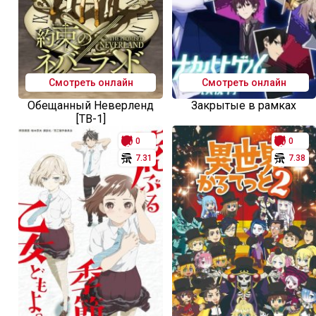
Смотреть онлайн
Смотреть онлайн
Обещанный Неверленд
Закрытые в рамках
[ТВ-1]
0
0
7.31
7.38