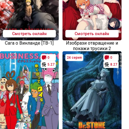
Смотреть онлайн
Смотреть онлайн
Сага о Винланде [ТВ-1]
Изобрази отвращение и
покажи трусики 2
0
24 серия
0
5.27
8.27