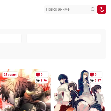
24 серия
0
0
8.76
5.87