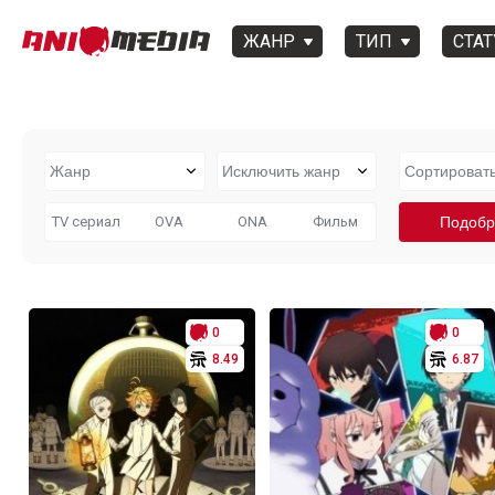
ЖАНР
ТИП
СТАТ
TV сериал
OVA
ONA
Фильм
0
0
8.49
6.87