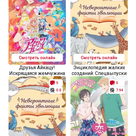
Смотреть онлайн
Смотреть онлайн
Друзья Айкацу!
Энциклопедия жалких
Искрящаяся жемчужина
созданий: Спецвыпуски
0
0
0.0
7.94