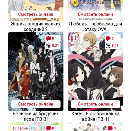
Смотреть онлайн
Смотреть онлайн
Энциклопедия жалких
Любовь - проблема для
созданий 2
отаку OVA
0
0
8.21
8.41
Смотреть онлайн
Смотреть онлайн
Великий из бродячих
Кагуя: В любви как на
псов [ТВ-3]
войне [ТВ-1]
13 серия
0
0