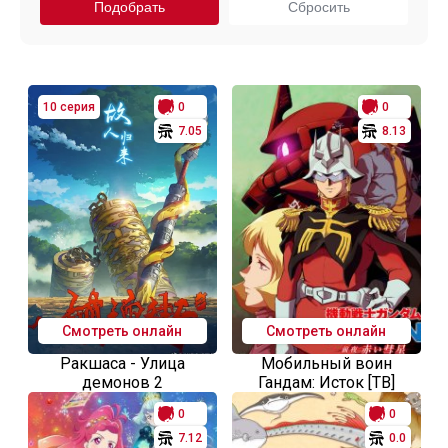
10 серия
0
0
7.05
8.13
Смотреть онлайн
Смотреть онлайн
Ракшаса - Улица
Мобильный воин
демонов 2
Гандам: Исток [ТВ]
0
0
7.12
0.0