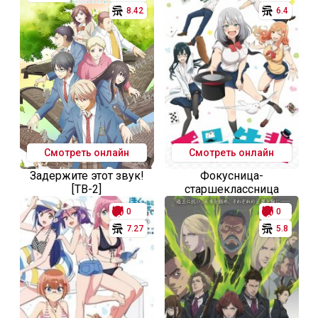
8.42
6.4
Смотреть онлайн
Смотреть онлайн
Задержите этот звук!
Фокусница-
[ТВ-2]
старшеклассница
0
0
7.27
5.8