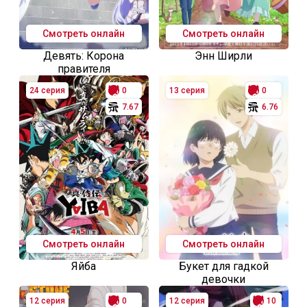
Смотреть онлайн
Смотреть онлайн
Девять: Корона
Энн Ширли
правителя
24 серия
0
13 серия
0
7.67
6.76
Смотреть онлайн
Смотреть онлайн
Яйба
Букет для гадкой
девочки
12 серия
0
12 серия
10