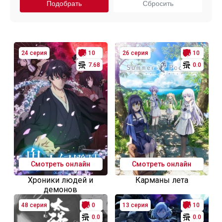
24 серия
10
26 серия
10
7.68
0.0
Смотреть онлайн
Смотреть онлайн
Хроники людей и
Карманы лета
демонов
48 серия
0
13 серия
10
0.0
0.0