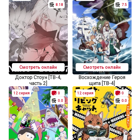
8.18
7.5
Смотреть онлайн
Смотреть онлайн
Доктор Стоун [ТВ-4,
Восхождение Героя
часть 2]
щита [ТВ-4]
12 серия
0
12 серия
0
0.0
0.0