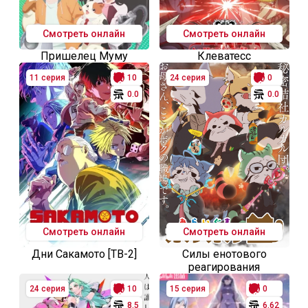
Смотреть онлайн
Смотреть онлайн
Пришелец Муму
Клеватесс
11 серия
10
24 серия
0
0.0
0.0
Смотреть онлайн
Смотреть онлайн
Дни Сакамото [ТВ-2]
Силы енотового
реагирования
24 серия
10
15 серия
0
8.5
6.62