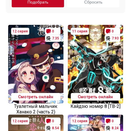
12 серия
0
11 серия
0
7.35
7.93
Смотреть онлайн
Смотреть онлайн
Туалетный мальчик
Кайдзю номер 8 [ТВ-2]
Ханако 2 (часть 2)
12 серия
0
12 серия
0
8.54
8.24