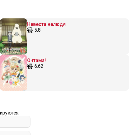
Невеста нелюдя
5.8
Онтама!
6.62
ируются.