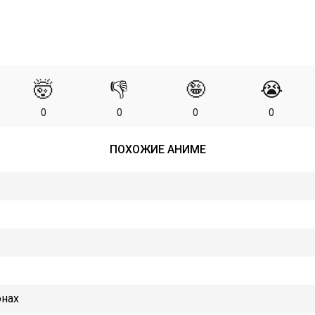
🤯
👎
🤪
😭
0
0
0
0
ПОХОЖИЕ АНИМЕ
онах