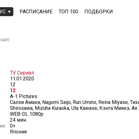
УС
РАСПИСАНИЕ
ТОП 100
ПОДБОРКИ
yuuni
TV Сериал
11.01.2020
12
12
A-1 Pictures
Салли Амаки, Nagomi Saijo, Ruri Umino, Reina Miyase, Ти
Shirosawa, Mizuha Kuraoka, Uta Kawase, Кэнта Миякэ, Ая
WEB-DL 1080p
24 мин.
ие:
0+
Япония