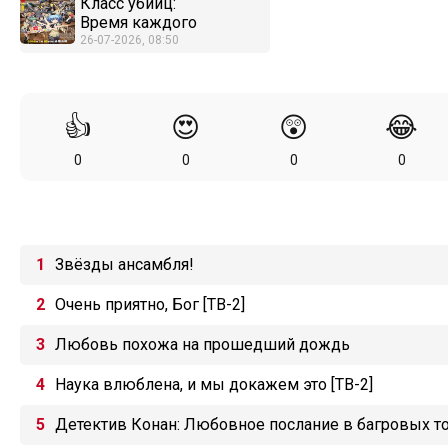
Класс убийц:
Время каждого
26-07-2026, 08:50
👍
😍
😲
😂
0
0
0
0
Звёзды ансамбля!
Очень приятно, Бог [ТВ-2]
Любовь похожа на прошедший дождь
Наука влюблена, и мы докажем это [ТВ-2]
Детектив Конан: Любовное послание в багровых т