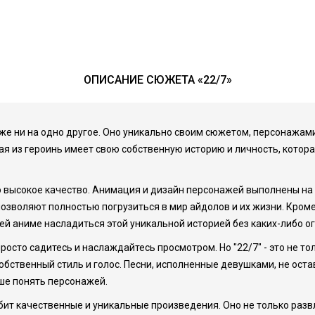
ОПИСАНИЕ СЮЖЕТА «22/7»
хоже ни на одно другое. Оно уникально своим сюжетом, персонажам
я из героинь имеет свою собственную историю и личность, котора
о высокое качество. Анимация и дизайн персонажей выполнены на
зволяют полностью погрузиться в мир айдолов и их жизни. Кроме
ей аниме насладиться этой уникальной историей без каких-либо о
просто садитесь и наслаждайтесь просмотром. Но "22/7" - это не т
обственный стиль и голос. Песни, исполненные девушками, не ост
ше понять персонажей.
юбит качественные и уникальные произведения. Оно не только развл