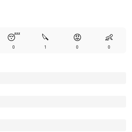
😴
🔪
😡
👶
0
1
0
0