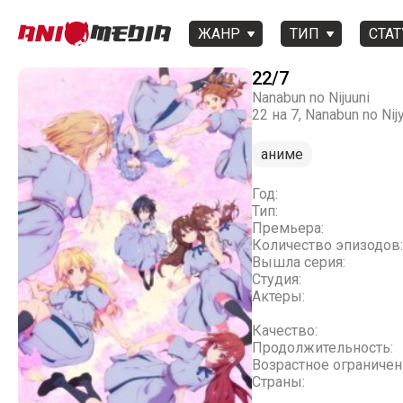
ЖАНР
ТИП
СТАТ
22/7
Nanabun no Nijuuni
22 на 7, Nanabun no Nij
аниме
Год:
Тип:
Премьера:
Количество эпизодов:
Вышла серия:
Студия:
Актеры:
Качество:
Продолжительность:
Возрастное ограничен
Страны: