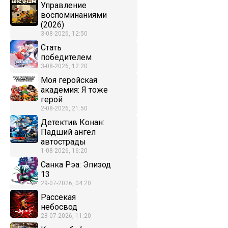
Управление
воспоминаниями
(2026)
3-08-2026, 12:50
Стать
победителем
3-08-2026, 12:20
Моя геройская
академия: Я тоже
герой
2-08-2026, 21:50
Детектив Конан:
Падший ангел
автострады
1-08-2026, 16:20
Санка Рэа: Эпизод
13
29-07-2026, 04:20
Рассекая
небосвод
28-07-2026, 11:20