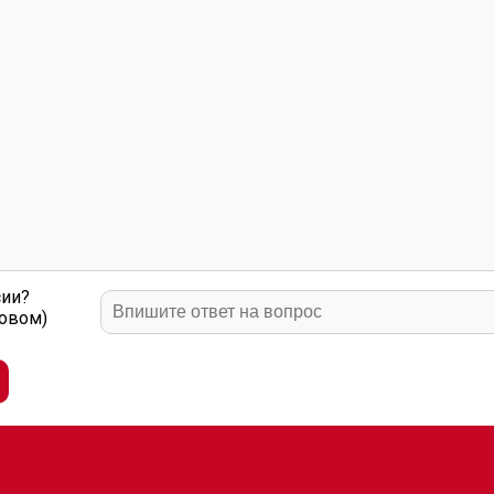
сии?
ловом)