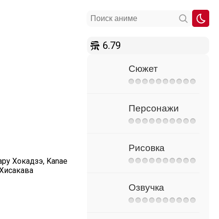
6.79
Сюжет
Персонажи
Рисовка
хару Хокадзэ, Kanae
 Хисакава
Озвучка