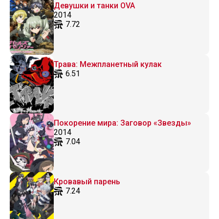
Девушки и танки OVA
2014
7.72
Трава: Межпланетный кулак
6.51
Покорение мира: Заговор «Звезды»
2014
7.04
Кровавый парень
7.24