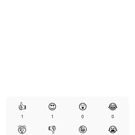
👍
😍
😲
😂
1
1
0
0
🤯
👎
🤪
😭