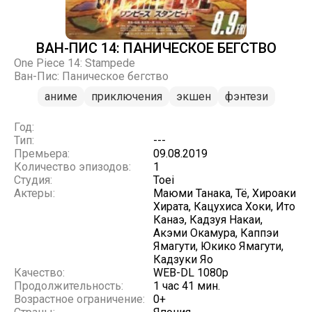
ВАН-ПИС 14: ПАНИЧЕСКОЕ БЕГСТВО
One Piece 14: Stampede
Ван-Пис: Паническое бегство
аниме
приключения
экшен
фэнтези
Год:
Тип:
---
Премьера:
09.08.2019
Количество эпизодов:
1
Студия:
Toei
Актеры:
Маюми Танака, Тё, Хироаки
Хирата, Кацухиса Хоки, Ито
Канаэ, Кадзуя Накаи,
Акэми Окамура, Каппэи
Ямагути, Юкико Ямагути,
Кадзуки Яо
Качество:
WEB-DL 1080p
Продолжительность:
1 час 41 мин.
Возрастное ограничение:
0+