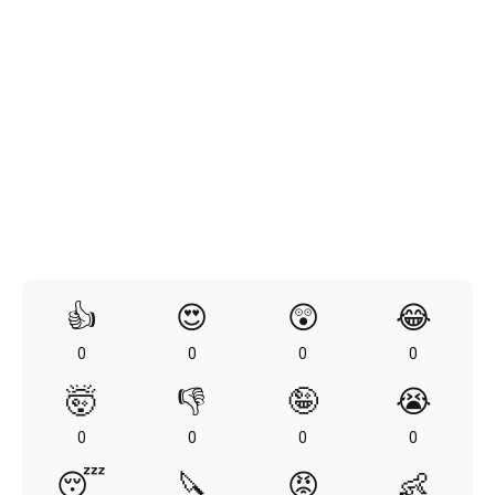
👍
😍
😲
😂
0
0
0
0
🤯
👎
🤪
😭
0
0
0
0
😴
🔪
😡
👶