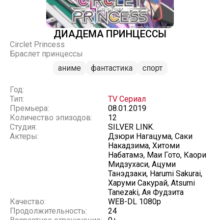
ДИАДЕМА ПРИНЦЕССЫ
Circlet Princess
Браслет принцессы
аниме
фантастика
спорт
Год:
Тип:
TV Сериал
Премьера:
08.01.2019
Количество эпизодов:
12
Студия:
SILVER LINK.
Актеры:
Дзюри Нагацума, Саки
Накадзима, Хитоми
Набатамэ, Маи Гото, Каори
Мидзухаси, Ацуми
Танэдзаки, Harumi Sakurai,
Харуми Сакурай, Atsumi
Tanezaki, Ая Фудзита
Качество:
WEB-DL 1080p
Продолжительность:
24