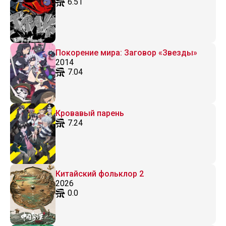
6.51
Покорение мира: Заговор «Звезды»
2014
7.04
Кровавый парень
7.24
Китайский фольклор 2
2026
0.0