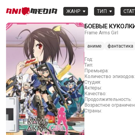
ЖАНР
ТИП
СТАТ
БОЕВЫЕ КУКОЛК
Frame Arms Girl
аниме
фантастика
Год:
Тип:
Премьера:
Количество эпизодов:
Студия:
Актеры:
Качество:
Продолжительность:
Возрастное ограничен
Страны: