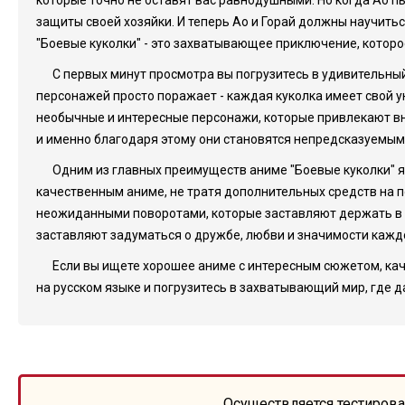
которые точно не оставят вас равнодушными. Но когда Ао пы
защиты своей хозяйки. И теперь Ао и Горай должны научитьс
"Боевые куколки" - это захватывающее приключение, которо
С первых минут просмотра вы погрузитесь в удивительный
персонажей просто поражает - каждая куколка имеет свой ун
необычные и интересные персонажи, которые привлекают вн
и именно благодаря этому они становятся непредсказуемым
Одним из главных преимуществ аниме "Боевые куколки" яв
качественным аниме, не тратя дополнительных средств на п
неожиданными поворотами, которые заставляют держать в н
заставляют задуматься о дружбе, любви и значимости каждо
Если вы ищете хорошее аниме с интересным сюжетом, кач
на русском языке и погрузитесь в захватывающий мир, где 
Осуществляется тестирова