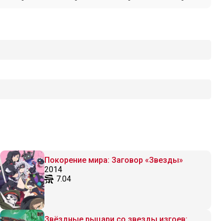
Покорение мира: Заговор «Звезды»
2014
7.04
Звёздные рыцари со звезды изгоев: