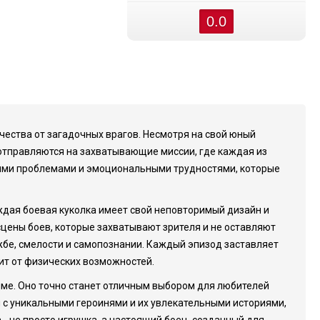
0.0
ечества от загадочных врагов. Несмотря на свой юный
 отправляются на захватывающие миссии, где каждая из
чными проблемами и эмоциональными трудностями, которые
ждая боевая куколка имеет свой неповторимый дизайн и
сцены боев, которые захватывают зрителя и не оставляют
жбе, смелости и самопознании. Каждый эпизод заставляет
ит от физических возможностей.
ниме. Оно точно станет отличным выбором для любителей
я с уникальными героинями и их увлекательными историями,