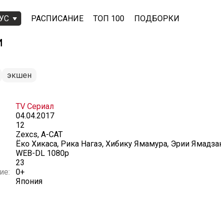
УС
РАСПИСАНИЕ
ТОП 100
ПОДБОРКИ
И
экшен
TV Сериал
04.04.2017
12
Zexcs, A-CAT
Ёко Хикаса, Рика Нагаэ, Хибику Ямамура, Эрии Ямадза
WEB-DL 1080p
23
ие:
0+
Япония