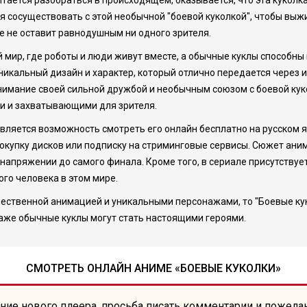
тается разобраться в происходящем, оказывается, что эта куколка
я сосуществовать с этой необычной "боевой куколкой", чтобы выжи
е не оставит равнодушным ни одного зрителя.
 мир, где роботы и люди живут вместе, а обычные куклы способны
икальный дизайн и характер, который отлично передается через их
имание своей сильной дружбой и необычным союзом с боевой куко
и и захватывающими для зрителя.
ляется возможность смотреть его онлайн бесплатно на русском яз
окупку дисков или подписку на стриминговые сервисы. Сюжет аним
апряжении до самого финала. Кроме того, в сериале присутствуе
го человека в этом мире.
ественной анимацией и уникальными персонажами, то "Боевые куко
даже обычные куклы могут стать настоящими героями.
СМОТРЕТЬ ОНЛАЙН АНИМЕ «БОЕВЫЕ КУКОЛКИ»
ние нового плеера, просьба писать комментарии и пожела