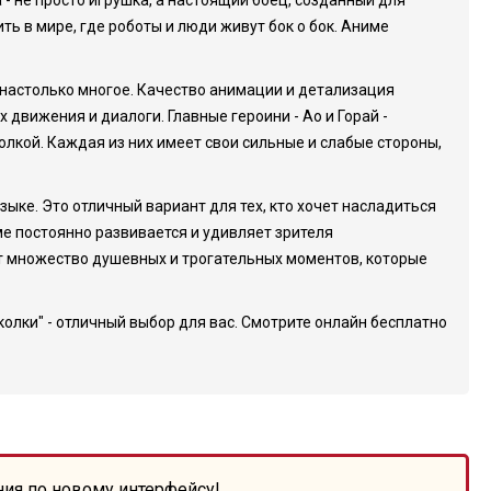
 - не просто игрушка, а настоящий боец, созданный для
ть в мире, где роботы и люди живут бок о бок. Аниме
 настолько многое. Качество анимации и детализация
 движения и диалоги. Главные героини - Ао и Горай -
лкой. Каждая из них имеет свои сильные и слабые стороны,
ыке. Это отличный вариант для тех, кто хочет насладиться
е постоянно развивается и удивляет зрителя
т множество душевных и трогательных моментов, которые
лки" - отличный выбор для вас. Смотрите онлайн бесплатно
ния по новому интерфейсу!