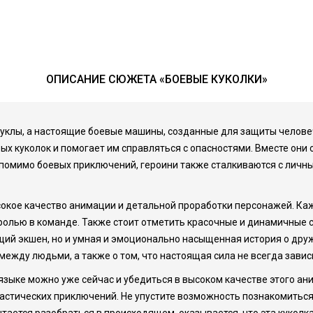
ОПИСАНИЕ СЮЖЕТА «БОЕВЫЕ КУКОЛКИ»
то куклы, а настоящие боевые машины, созданные для защиты челов
х куколок и помогает им справляться с опасностями. Вместе они
о помимо боевых приключений, героини также сталкиваются с ли
сокое качество анимации и детальной проработки персонажей. Ка
и ролью в команде. Также стоит отметить красочные и динамичные 
ющий экшен, но и умная и эмоционально насыщенная история о дру
ежду людьми, а также о том, что настоящая сила не всегда завис
 языке можно уже сейчас и убедиться в высоком качестве этого а
тастических приключений. Не упустите возможность познакомитьс