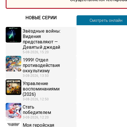
НОВЫЕ СЕРИИ
Смотреть онлайн
Звёздные войны:
Видения
представляют —
Девятый джедай
5-08-2026, 15:20
1999! Отдел
противодействия
оккультизму
3-08-2026, 13:50
Управление
воспоминаниями
(2026)
3-08-2026, 12:50
Стать
победителем
3-08-2026, 12:20
Моя геройская