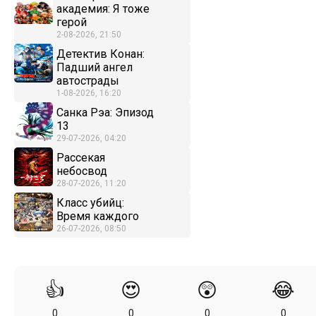
академия: Я тоже
герой
2-08-2026, 21:50
Детектив Конан:
Падший ангел
автострады
1-08-2026, 16:20
Санка Рэа: Эпизод
13
29-07-2026, 04:20
Рассекая
небосвод
28-07-2026, 11:20
Класс убийц:
Время каждого
26-07-2026, 08:50
👍
😍
😲
😂
0
0
0
0